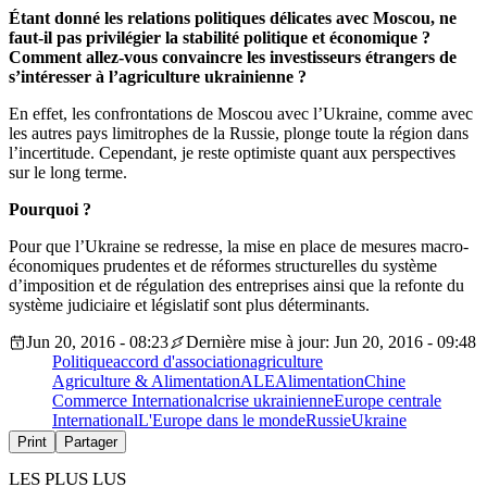
É
tant donné les relations politiques délicates avec Moscou, ne
faut-il pas privilégier la stabilité politique et économique ?
Comment allez-vous convaincre les investisseurs étrangers de
s’intéresser à l’agriculture ukrainienne ?
En effet, les confrontations de Moscou avec l’Ukraine, comme avec
les autres pays limitrophes de la Russie, plonge toute la région dans
l’incertitude. Cependant, je reste optimiste quant aux perspectives
sur le long terme.
Pourquoi ?
Pour que l’Ukraine se redresse, la mise en place de mesures macro-
économiques prudentes et de réformes structurelles du système
d’imposition et de régulation des entreprises ainsi que la refonte du
système judiciaire et législatif sont plus déterminants.
Jun 20, 2016 - 08:23
Dernière mise à jour: Jun 20, 2016 - 09:48
Politique
accord d'association
agriculture
Agriculture & Alimentation
ALE
Alimentation
Chine
Commerce International
crise ukrainienne
Europe centrale
International
L'Europe dans le monde
Russie
Ukraine
Print
Partager
LES PLUS LUS