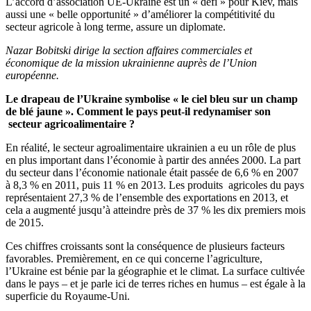
L’accord d’association UE-Ukraine est un « défi » pour Kiev, mais
aussi une « belle opportunité » d’améliorer la compétitivité du
secteur agricole à long terme, assure un diplomate.
Nazar Bobitski dirige la section affaires commerciales et
économique de la mission ukrainienne auprès de l’Union
européenne.
Le drapeau de l’Ukraine symbolise « le ciel bleu sur un champ
de blé jaune ». Comment le pays peut-il redynamiser son
secteur agricoalimentaire ?
En réalité, le secteur agroalimentaire ukrainien a eu un rôle de plus
en plus important dans l’économie à partir des années 2000. La part
du secteur dans l’économie nationale était passée de 6,6 % en 2007
à 8,3 % en 2011, puis 11 % en 2013. Les produits agricoles du pays
représentaient 27,3 % de l’ensemble des exportations en 2013, et
cela a augmenté jusqu’à atteindre près de 37 % les dix premiers mois
de 2015.
Ces chiffres croissants sont la conséquence de plusieurs facteurs
favorables. Premièrement, en ce qui concerne l’agriculture,
l’Ukraine est bénie par la géographie et le climat. La surface cultivée
dans le pays – et je parle ici de terres riches en humus – est égale à la
superficie du Royaume-Uni.