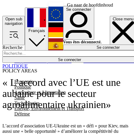
Ga naar de hoofdinhoud
Se connecter
Open sub
Close menu
English
navigation
Français
Deutsch
Vous êtes déconnecté.
Recherche
Se connecter
Español
Lumières éteintes
Se connecter
Rapporteur
Politique
Économie
Newsletters
Evénements
Em
POLITIQUE
POLICY AREAS
« L’accord avec l’UE est une
Economie
Politique
aubaine pour le secteur
Agriculture et Alimentation
Santé
agroalimentaire ukrainien»
Technologies
Energie, Environnement et Transport
Défense
L’accord d’association UE-Ukraine est un « défi » pour Kiev, mais
aussi une « belle opportunité » d’améliorer la compétitivité du