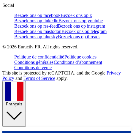
Social
Bezoek ons op facebook
Bezoek ons op x
Bezoek ons op linkedin
Bezoek ons op youtube
Bezoek ons op rss-feed
Bezoek ons op instagram
Bezoek ons op mastodon
Bezoek ons op telegram
Bezoek ons op bluesky
Bezoek ons op threads
©
2026
Euractiv FR. All rights reserved.
Politique de confidentialité
Politique cookies
Conditions générales
Conditions d’abonnement
Conditions de vente
This site is protected by reCAPTCHA, and the Google
Privacy
Policy
and
Terms of Service
apply.
Français