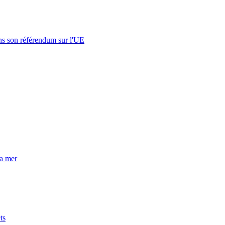
s son référendum sur l'UE
la mer
ts