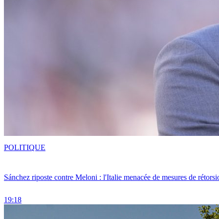
POLITIQUE
Sánchez riposte contre Meloni : l'Italie menacée de mesures de rétorsi
19:18