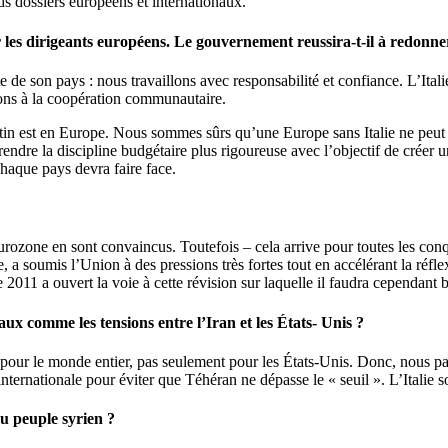
ds dossiers européens et internationaux.
es dirigeants européens. Le gouvernement reussira-t-il à redonner à 
e de son pays : nous travaillons avec responsabilité et confiance. L’Ital
nons à la coopération communautaire.
in est en Europe. Nous sommes sûrs qu’une Europe sans Italie ne peut 
ndre la discipline budgétaire plus rigoureuse avec l’objectif de créer 
 chaque pays devra faire face.
rozone en sont convaincus. Toutefois – cela arrive pour toutes les conquê
e, a soumis l’Union à des pressions très fortes tout en accélérant la réfl
011 a ouvert la voie à cette révision sur laquelle il faudra cependant b
aux comme les tensions entre l’Iran et les États- Unis ?
e pour le monde entier, pas seulement pour les États-Unis. Donc, nous p
ternationale pour éviter que Téhéran ne dépasse le « seuil ». L’Italie so
au peuple syrien ?