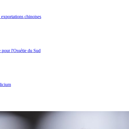
s exportations chinoises
e pour l'Ossétie du Sud
licium