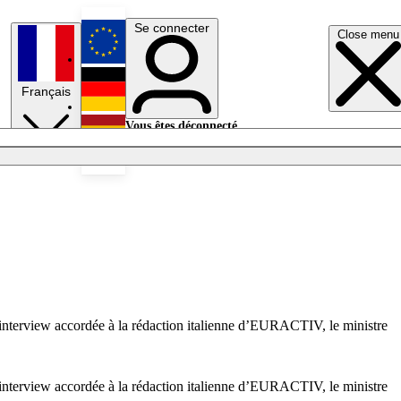
Se connecter
Close menu
English
Français
Deutsch
Vous êtes déconnecté.
Se connecter
Español
Lumières éteintes
ne interview accordée à la rédaction italienne d’EURACTIV, le ministre
ne interview accordée à la rédaction italienne d’EURACTIV, le ministre