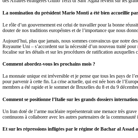
des Affaires étrangères Giulio Terzi di Sant’Agata revient sur les gran
La nomination du président Mario Monti a été bien accueillie par l
Le rôle d’un gouvernement est celui de travailler pour la bonne réussit
douter de nos traditions européistes et de l’importance que nous don
Aujourd’hui, plus que jamais, nous sommes convaincus que notre dest
Royaume Uni – s’accordent sur la nécessité d’un nouveau traité pour re
focalise sur les détails et sur les procédures de ratification auxquelles
Comment abordez-vous les prochains mois ?
La monnaie unique est irréversible et je pense que tous les pays de l’eu
pour parvenir à cette fin. La crise actuelle, qui est née hors de l’Europ
membres a été rapide et le sommet de Bruxelles du 8 et du 9 décembre 2
Comment se positionne l’Italie sur les grands dossiers internation
Un Iran doté de l’arme nucléaire représenterait une menace très grav
continuons à collaborer avec les autres partenaires de la communauté in
Et sur les répressions infligées par le régime de Bachar al Assad 