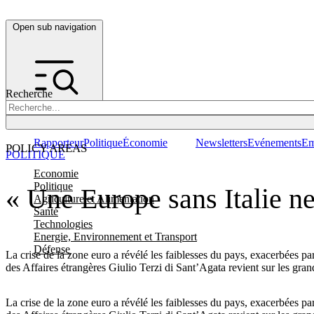
Open sub navigation
Recherche
Rapporteur
Politique
Économie
Newsletters
Evénements
Em
POLICY AREAS
POLITIQUE
Economie
Politique
« Une Europe sans Italie ne
Agriculture et Alimentation
Santé
Technologies
Energie, Environnement et Transport
Défense
La crise de la zone euro a révélé les faiblesses du pays, exacerbées p
des Affaires étrangères Giulio Terzi di Sant’Agata revient sur les gran
La crise de la zone euro a révélé les faiblesses du pays, exacerbées p