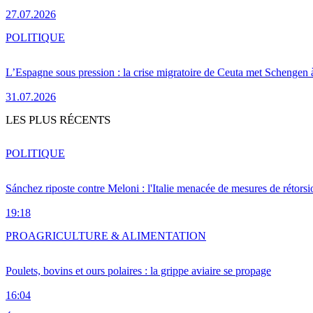
27.07.2026
POLITIQUE
L’Espagne sous pression : la crise migratoire de Ceuta met Schengen 
31.07.2026
LES PLUS RÉCENTS
POLITIQUE
Sánchez riposte contre Meloni : l'Italie menacée de mesures de rétorsi
19:18
PRO
AGRICULTURE & ALIMENTATION
Poulets, bovins et ours polaires : la grippe aviaire se propage
16:04