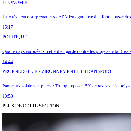
ÉCONOMIE
La « résilience surprenante » de l'Allemagne face à la forte hausse de
15:17
POLITIQUE
Quatre pays européens mettent en garde contre les projets de la Russi
14:44
PRO
ENERGIE, ENVIRONNEMENT ET TRANSPORT
Panneaux solaires et puces : Trump impose 15% de taxes sur le polysi
13:58
PLUS DE CETTE SECTION