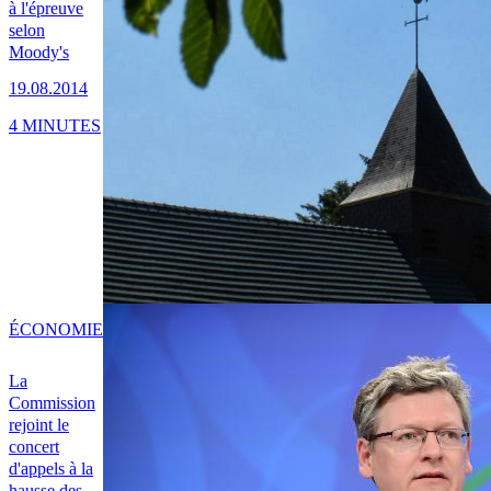
à l'épreuve
selon
Moody's
19.08.2014
4 MINUTES
ÉCONOMIE
La
Commission
rejoint le
concert
d'appels à la
hausse des