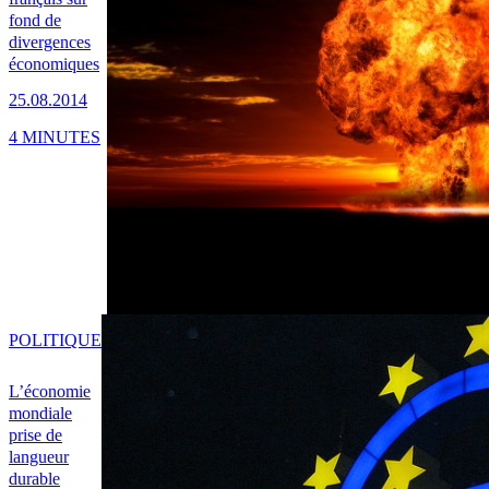
fond de
divergences
économiques
25.08.2014
4 MINUTES
POLITIQUE
L’économie
mondiale
prise de
langueur
durable