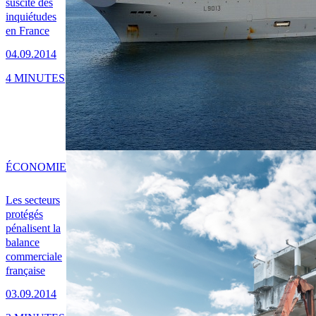
suscite des
inquiétudes
en France
04.09.2014
4 MINUTES
ÉCONOMIE
Les secteurs
protégés
pénalisent la
balance
commerciale
française
03.09.2014