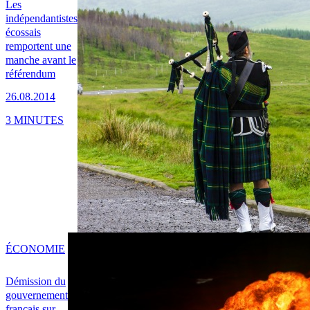
Les
indépendantistes
écossais
remportent une
manche avant le
référendum
26.08.2014
3 MINUTES
ÉCONOMIE
Démission du
gouvernement
français sur