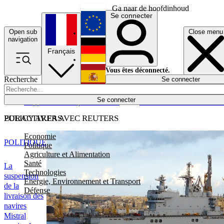
Ga naar de hoofdinhoud
Se connecter
Open sub
Close menu
English
navigation
Français
Deutsch
Vous êtes déconnecté.
Recherche
Se connecter
Español
Lumières éteintes
Se connecter
Rapporteur
Politique
Économie
Newsletters
Evénements
Em
POLICY AREAS
EURACTIV.FR AVEC REUTERS
Economie
POLITIQUE
Politique
Agriculture et Alimentation
Santé
La
Technologies
suspension
Energie, Environnement et Transport
de la
Défense
livraison des
navires
Mistral