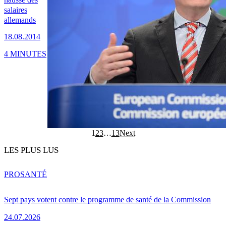
salaires
allemands
18.08.2014
4 MINUTES
1
2
3
…
13
Next
LES PLUS LUS
PRO
SANTÉ
Sept pays votent contre le programme de santé de la Commission
24.07.2026