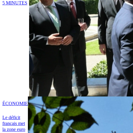
5 MINUTES
ÉCONOMIE
Le déficit
français met
la zone euro