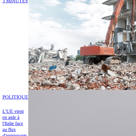
3 MINUTES
POLITIQUE
L'UE vient
en aide à
l'Italie face
au flux
d'immigrants