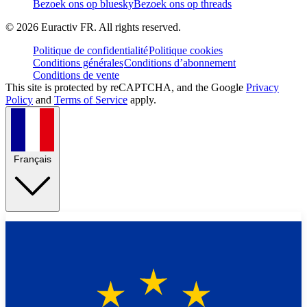
Bezoek ons op bluesky
Bezoek ons op threads
©
2026
Euractiv FR. All rights reserved.
Politique de confidentialité
Politique cookies
Conditions générales
Conditions d’abonnement
Conditions de vente
This site is protected by reCAPTCHA, and the Google
Privacy
Policy
and
Terms of Service
apply.
Français