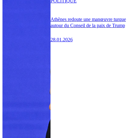
POLITIQUE
Athènes redoute une manœuvre turque
autour du Conseil de la paix de Trump
28.01.2026