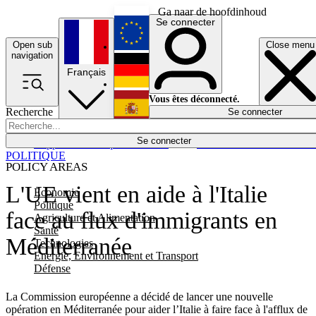
Ga naar de hoofdinhoud
Se connecter
Open sub
Close menu
English
navigation
Français
Deutsch
Vous êtes déconnecté.
Recherche
Se connecter
Español
Lumières éteintes
Se connecter
Rapporteur
Politique
Économie
Newsletters
Evénements
Em
POLITIQUE
POLICY AREAS
L'UE vient en aide à l'Italie
Economie
Politique
face au flux d'immigrants en
Agriculture et Alimentation
Santé
Méditerranée
Technologies
Energie, Environnement et Transport
Défense
La Commission européenne a décidé de lancer une nouvelle
opération en Méditerranée pour aider l’Italie à faire face à l'afflux de