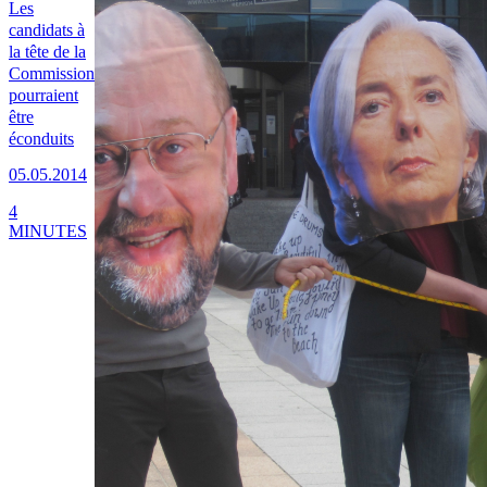
Les
candidats à
la tête de la
Commission
pourraient
être
éconduits
05.05.2014
4
MINUTES