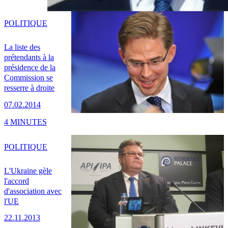
POLITIQUE
La liste des
prétendants à la
présidence de la
Commission se
resserre à droite
07.02.2014
4 MINUTES
POLITIQUE
L'Ukraine gèle
l'accord
d'association avec
l'UE
22.11.2013