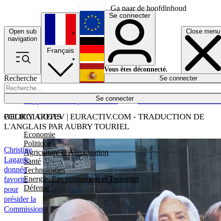
Ga naar de hoofdinhoud
Se connecter
Open sub
Close menu
English
navigation
Français
Deutsch
Vous êtes déconnecté.
Recherche
Se connecter
Español
Lumières éteintes
Se connecter
Rapporteur
Politique
Économie
Newsletters
Evénements
Em
POLICY AREAS
GEORGI GOTEV | EURACTIV.COM - TRADUCTION DE
L'ANGLAIS PAR AUBRY TOURIEL
Economie
Politique
Christine
Agriculture et Alimentation
Lagarde
Santé
donnée
Technologies
Energie, Environnement et Transport
favorite
Défense
pour
présider la
Commission