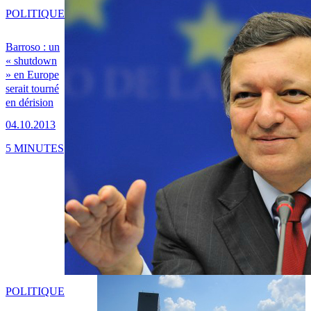
POLITIQUE
Barroso : un
« shutdown
» en Europe
serait tourné
en dérision
04.10.2013
5 MINUTES
POLITIQUE