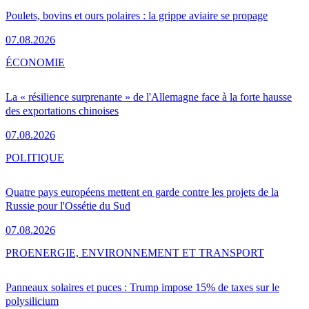
Poulets, bovins et ours polaires : la grippe aviaire se propage
07.08.2026
ÉCONOMIE
La « résilience surprenante » de l'Allemagne face à la forte hausse
des exportations chinoises
07.08.2026
POLITIQUE
Quatre pays européens mettent en garde contre les projets de la
Russie pour l'Ossétie du Sud
07.08.2026
PRO
ENERGIE, ENVIRONNEMENT ET TRANSPORT
Panneaux solaires et puces : Trump impose 15% de taxes sur le
polysilicium