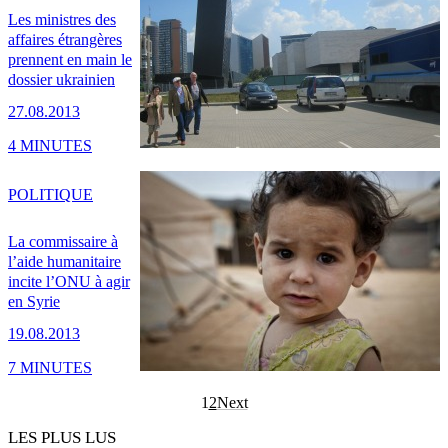
Les ministres des
affaires étrangères
prennent en main le
dossier ukrainien
27.08.2013
4 MINUTES
POLITIQUE
La commissaire à
l’aide humanitaire
incite l’ONU à agir
en Syrie
19.08.2013
7 MINUTES
1
2
Next
LES PLUS LUS