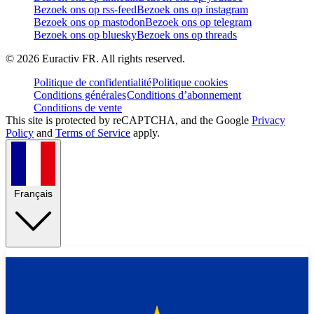
Bezoek ons op rss-feed
Bezoek ons op instagram
Bezoek ons op mastodon
Bezoek ons op telegram
Bezoek ons op bluesky
Bezoek ons op threads
©
2026
Euractiv FR. All rights reserved.
Politique de confidentialité
Politique cookies
Conditions générales
Conditions d’abonnement
Conditions de vente
This site is protected by reCAPTCHA, and the Google
Privacy
Policy
and
Terms of Service
apply.
Français