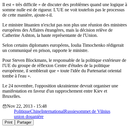
Il est « très difficile » de discuter des problèmes quand une logique à
somme nulle est de rigueur. L'UE ne voit toutefois pas le processus
de cette manière, ajoute-t-il.
Le ministre lituanien n'exclut pas non plus une réunion des ministres
européens des Affaires étrangères, mais la décision relève de
Catherine Ashton, la haute représentante de l'Union.
Selon certains diplomates européens, Ioulia Timochenko rédigerait
un communiqué en prison, rapporte
le ministre
.
Pour Steven Blockmans, le responsable de la politique extérieure de
l'UE du groupe de réflexion Centre d'études de la politique
européenne, il semblerait que « toute l'idée du Partenariat oriental
tombe à l'eau ».
Le 24 novembre, l'opposition ukrainienne devrait organiser une
manifestation en faveur d'un rapprochement entre Kiev et
Bruxelles.
Nov 22, 2013 - 15:48
Politique
Chine
International
Russie
sommet de Vilnius
union douanière
Print
Partager