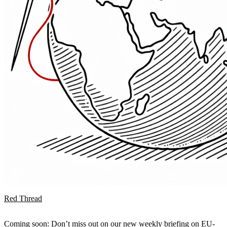
Red Thread
Coming soon: Don’t miss out on our new weekly briefing on EU-