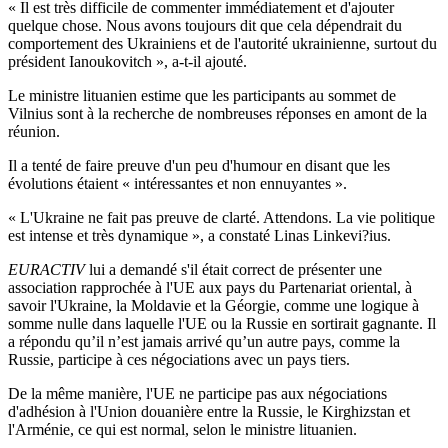
« Il est très difficile de commenter immédiatement et d'ajouter
quelque chose. Nous avons toujours dit que cela dépendrait du
comportement des Ukrainiens et de l'autorité ukrainienne, surtout du
président Ianoukovitch », a-t-il ajouté.
Le ministre lituanien estime que les participants au sommet de
Vilnius sont à la recherche de nombreuses réponses en amont de la
réunion.
Il a tenté de faire preuve d'un peu d'humour en disant que les
évolutions étaient « intéressantes et non ennuyantes ».
« L'Ukraine ne fait pas preuve de clarté. Attendons. La vie politique
est intense et très dynamique », a constaté Linas Linkevi?ius.
EURACTIV
lui a demandé s'il était correct de présenter une
association rapprochée à l'UE aux pays du Partenariat oriental, à
savoir l'Ukraine, la Moldavie et la Géorgie, comme une logique à
somme nulle dans laquelle l'UE ou la Russie en sortirait gagnante. Il
a répondu qu’il n’est jamais arrivé qu’un autre pays, comme la
Russie, participe à ces négociations avec un pays tiers.
De la même manière, l'UE ne participe pas aux négociations
d'adhésion à l'Union douanière entre la Russie, le Kirghizstan et
l'Arménie, ce qui est normal, selon le ministre lituanien.