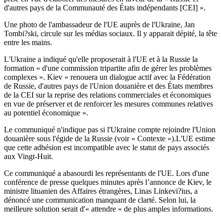
d'autres pays de la Communauté des États indépendants [CEI] ».
Une photo de l'ambassadeur de l'UE auprès de l'Ukraine, Jan
Tombi?ski, circule sur les médias sociaux. Il y apparait dépité, la tête
entre les mains.
L'Ukraine
a indiqué qu'elle proposerait à
l'UE
et à la Russie la
formation « d'une commission tripartite afin de gérer les problèmes
complexes ».
Kiev
« renouera un dialogue actif avec la Fédération
de Russie, d'autres pays de l'Union douanière et des États membres
de la
CEI
sur la reprise des relations commerciales et économiques
en vue de préserver et de renforcer les mesures communes relatives
au potentiel économique ».
Le communiqué n'indique pas si l'Ukraine compte rejoindre l'Union
douanière sous l'égide de la Russie (voir « Contexte »).L'UE estime
que cette adhésion est incompatible avec le statut de pays associés
aux Vingt-Huit.
Ce communiqué a abasourdi les représentants de l'UE. Lors d'une
conférence de presse quelques minutes après l’annonce de Kiev, le
ministre lituanien des Affaires étrangères,
Linas
Linkevi?ius
,
a
dénoncé une communication manquant de clarté. Selon lui, la
meilleure solution serait d'« attendre » de plus amples informations.