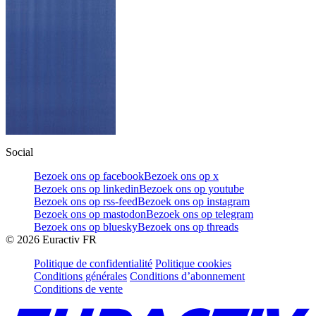
Social
Bezoek ons op facebook
Bezoek ons op x
Bezoek ons op linkedin
Bezoek ons op youtube
Bezoek ons op rss-feed
Bezoek ons op instagram
Bezoek ons op mastodon
Bezoek ons op telegram
Bezoek ons op bluesky
Bezoek ons op threads
©
2026
Euractiv FR
Politique de confidentialité
Politique cookies
Conditions générales
Conditions d’abonnement
Conditions de vente