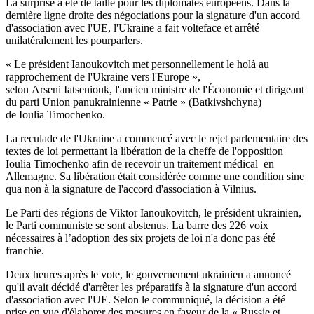
La surprise a été de taille pour les diplomates européens. Dans la
dernière ligne droite des négociations pour la signature d'un accord
d'association avec l'UE, l'Ukraine a fait volteface et arrêté
unilatéralement les pourparlers.
« Le président Ianoukovitch met personnellement le holà au
rapprochement de l'Ukraine vers l'Europe »,
selon Arseni Iatseniouk, l'ancien ministre de l'Économie et dirigeant
du parti Union panukrainienne « Patrie » (Batkivshchyna)
de Ioulia Timochenko.
La reculade de l'Ukraine a commencé avec le rejet parlementaire des
textes de loi permettant la libération de la
cheffe
de l'opposition
Ioulia
Timochenko
afin de recevoir un traitement médical en
Allemagne. Sa libération était considérée comme une condition
sine
qua
non à la signature de l'accord d'association à
Vilnius
.
Le Parti des régions de Viktor Ianoukovitch, le président ukrainien,
le Parti communiste se sont abstenus. La barre des 226 voix
nécessaires à l’adoption des six projets de loi n'a donc pas été
franchie.
Deux heures après le vote, le gouvernement ukrainien a annoncé
qu'il avait décidé d'arrêter les préparatifs à la signature d'un accord
d'association avec l'UE. Selon le communiqué, la décision a été
prise en vue d'élaborer des mesures en faveur de la « Russie et