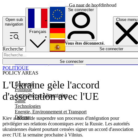
Ga naar de hoofdinhoud
Se connecter
Open sub
Close menu
English
navigation
Français
Deutsch
Vous êtes déconnecté.
Recherche
Se connecter
Español
Lumières éteintes
Se connecter
Rapporteur
Politique
Économie
Newsletters
Evénements
Em
POLITIQUE
POLICY AREAS
L'Ukraine gèle l'accord
Economie
Politique
d'association avec l'UE
Agriculture et Alimentation
Santé
Technologies
Energie, Environnement et Transport
Défense
Kiev a décidé de suspendre son processus d'intégration pour
privilégier ses relations économiques avec la Russie. Les autorités
ukrainiennes étaient pourtant censées signer un accord d'association
avec l'UE la semaine prochaine à Vilnius.