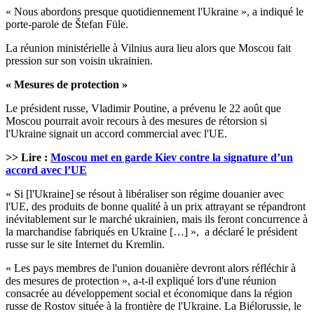
« Nous abordons presque quotidiennement l'Ukraine », a indiqué le
porte-parole de Štefan Füle.
La réunion ministérielle à Vilnius aura lieu alors que Moscou fait
pression sur son voisin ukrainien.
« Mesures de protection »
Le président russe, Vladimir Poutine, a prévenu le 22 août que
Moscou pourrait avoir recours à des mesures de rétorsion si
l'Ukraine signait un accord commercial avec l'UE.
>> Lire :
Moscou met en garde Kiev contre la signature d’un
accord avec l’UE
« Si [l'Ukraine] se résout à libéraliser son régime douanier avec
l'UE, des produits de bonne qualité à un prix attrayant se répandront
inévitablement sur le marché ukrainien, mais ils feront concurrence à
la marchandise fabriqués en Ukraine […] », a déclaré le président
russe sur le site Internet du Kremlin.
« Les pays membres de l'union douanière devront alors réfléchir à
des mesures de protection », a-t-il expliqué lors d'une réunion
consacrée au développement social et économique dans la région
russe de Rostov située à la frontière de l'Ukraine. La Biélorussie, le