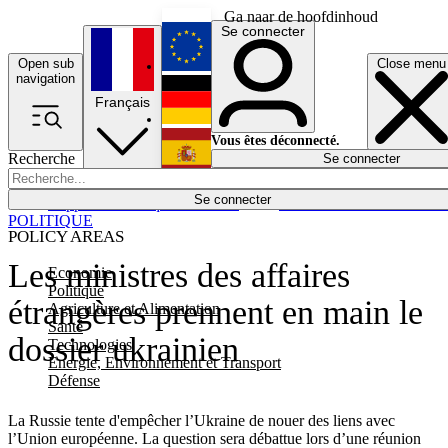
Ga naar de hoofdinhoud
Se connecter
Open sub
Close menu
English
navigation
Français
Deutsch
Vous êtes déconnecté.
Recherche
Se connecter
Español
Lumières éteintes
Se connecter
Rapporteur
Politique
Économie
Newsletters
Evénements
Em
POLITIQUE
POLICY AREAS
Les ministres des affaires
Economie
Politique
étrangères prennent en main le
Agriculture et Alimentation
Santé
dossier ukrainien
Technologies
Energie, Environnement et Transport
Défense
La Russie tente d'empêcher l’Ukraine de nouer des liens avec
l’Union européenne. La question sera débattue lors d’une réunion