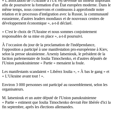
« L'association de l'Ukraine à l'UE est devenue un moteur important
afin de poursuivre la formation d'un État européen moderne. Dans le
même temps, nous conservons et continuons à approfondir notre
relation et le processus d'intégration avec la Russie, la communauté
eurasienne, d'autres leaders mondiaux et de nouveaux centres de
développement économique », a-t-il déclaré.
« C'est le choix de l'Ukraine et nous sommes conjointement
responsables de sa mise en place », a-t-il poursuivi.
À l’occasion du jour de la proclamation de l'indépendance,
l'opposition a participé à une manifestation pro-européenne à Kiev,
selon la presse ukrainienne. Arseniy Iatseniouk, le président de la
faction parlementaire de Ioulia Timochenko, et d'autres députés de
l'Union panukrainienne « Partie » menaient la foule.
Les manifestants scandaient « Libérez Ioulia », « À bas le gang » et
« L'Ukraine avant tout ! ».
Environ 3 000 personnes ont participé au rassemblement, selon les
organisateurs.
M. Iatseniouk et un autre député de l'Union panukrainienne
« Partie » estiment que Ioulia Timochenko devrait être libérée d'ici la
fin septembre, après les élections allemandes.