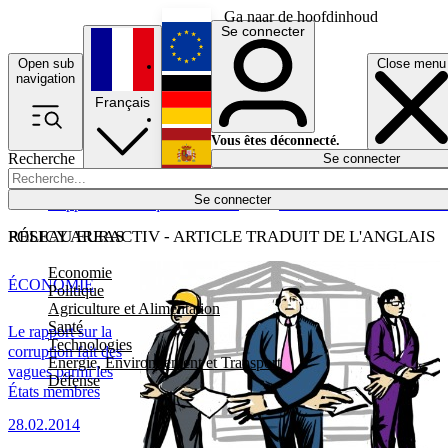
Ga naar de hoofdinhoud
Se connecter
Open sub
Close menu
English
navigation
Français
Deutsch
Vous êtes déconnecté.
Recherche
Se connecter
Español
Lumières éteintes
Se connecter
Rapporteur
Politique
Économie
Newsletters
Evénements
Em
POLICY AREAS
RÉSEAU EURACTIV - ARTICLE TRADUIT DE L'ANGLAIS
Economie
ÉCONOMIE
Politique
Agriculture et Alimentation
Santé
Le rapport sur la
Technologies
corruption fait des
Energie, Environnement et Transport
vagues parmi les
Défense
États membres
28.02.2014