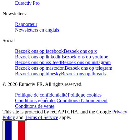
Euractiv Pro
Newsletters
Rapporteur
Newsletters en anglais
Social
Bezoek ons op facebook
Bezoek ons op x
Bezoek ons op linkedin
Bezoek ons op youtube
Bezoek ons op rss-feed
Bezoek ons op instagram
Bezoek ons op mastodon
Bezoek ons op telegram
Bezoek ons op bluesky
Bezoek ons op threads
©
2026
Euractiv FR. All rights reserved.
Politique de confidentialité
Politique cookies
Conditions générales
Conditions d’abonnement
Conditions de vente
This site is protected by reCAPTCHA, and the Google
Privacy
Policy
and
Terms of Service
apply.