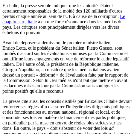
En Italie, la presse semble indiquer que les autorités étaient
certainement responsables de la moitié des 120 milliards d'euros
perdus chaque année au sein de l'UE à cause de la corruption.
Le
chapitre sur l'Italie
a eu une forte résonnance dans les médias du
pays. Les critiques sont principalement dirigées vers les divers
échelons du pouvoir.
Avant de déposer sa démission, le premier ministre italien,
Enrico Letta, et le président du Sénat italien, Pietro Grasso, sont
tombés d'accord sur les évaluations soumises par la Commission et
ont affirmé leurs engagements en vue de réformer le cadre législatif
italien. De l’autre côté, le président de la République italienne,
Giorgio Napolitano, a considéré que les médias italiens avaient
dressé un portrait « déformé » de l'évaluation faite par le rapport de
la Commission. Selon lui, les médias n'ont fait que mettre en avant
les lacunes mises au jour par la Commission sans souligner les
points positifs qu'elle a reconnus.
La presse cite aussi les conseils distillés par Bruxelles : l'Italie devrait
renforcer ses règles afin d'assurer l'intégrité des dirigeants politiques
et des fonctionnaires au niveau national, régional et local, et de
consolider ses lois en matière de financement des partis politiques,
en particulier par la mise en œuvre de règles plus strictes sur les
dons. En outre, le pays « doit s'abstenir de voter des lois
ad
personam
», car cette pratique encouragerait la corruption. La presse