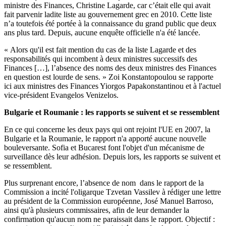
ministre des Finances, Christine Lagarde, car c’était elle qui avait
fait parvenir ladite liste au gouvernement grec en 2010. Cette liste
n’a toutefois été portée à la connaissance du grand public que deux
ans plus tard. Depuis, aucune enquête officielle n'a été lancée.
« Alors qu'il est fait mention du cas de la liste Lagarde et des
responsabilités qui incombent à deux ministres successifs des
Finances […], l’absence des noms des deux ministres des Finances
en question est lourde de sens. » Zoi Konstantopoulou se rapporte
ici aux ministres des Finances Yiorgos Papakonstantinou et à l'actuel
vice-président Evangelos Venizelos.
Bulgarie et Roumanie : les rapports se suivent et se ressemblent
En ce qui concerne les deux pays qui ont rejoint l'UE en 2007, la
Bulgarie et la Roumanie, le rapport n'a apporté aucune nouvelle
bouleversante. Sofia et Bucarest font l'objet d'un mécanisme de
surveillance dès leur adhésion. Depuis lors, les rapports se suivent et
se ressemblent.
Plus surprenant encore, l’absence de nom dans le rapport de la
Commission a incité l'oligarque Tzvetan Vassilev à rédiger une lettre
au président de la Commission européenne, José Manuel Barroso,
ainsi qu'à plusieurs commissaires, afin de leur demander la
confirmation qu'aucun nom ne paraissait dans le rapport. Objectif :