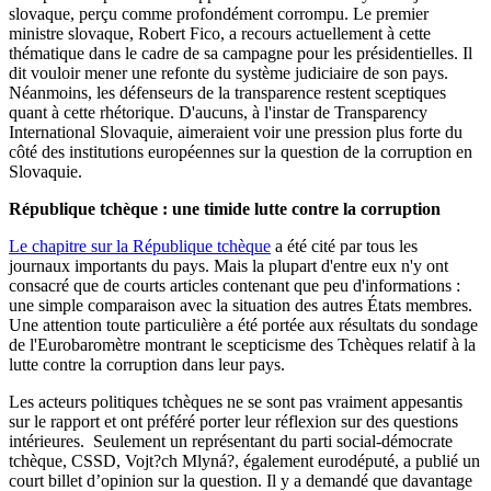
slovaque, perçu comme profondément corrompu. Le premier
ministre slovaque, Robert Fico, a recours actuellement à cette
thématique dans le cadre de sa campagne pour les présidentielles. Il
dit vouloir mener une refonte du système judiciaire de son pays.
Néanmoins, les défenseurs de la transparence restent sceptiques
quant à cette rhétorique. D'aucuns, à l'instar de Transparency
International Slovaquie, aimeraient voir une pression plus forte du
côté des institutions européennes sur la question de la corruption en
Slovaquie.
République tchèque : une timide lutte contre la corruption
Le chapitre sur la République tchèque
a été cité par tous les
journaux importants du pays. Mais la plupart d'entre eux n'y ont
consacré que de courts articles contenant que peu d'informations :
une simple comparaison avec la situation des autres États membres.
Une attention toute particulière a été portée aux résultats du sondage
de l'Eurobaromètre montrant le scepticisme des Tchèques relatif à la
lutte contre la corruption dans leur pays.
Les acteurs politiques tchèques ne se sont pas vraiment appesantis
sur le rapport et ont préféré porter leur réflexion sur des questions
intérieures. Seulement un représentant du parti social-démocrate
tchèque, CSSD, Vojt?ch Mlyná?, également eurodéputé, a publié un
court billet d’opinion sur la question. Il y a demandé que davantage