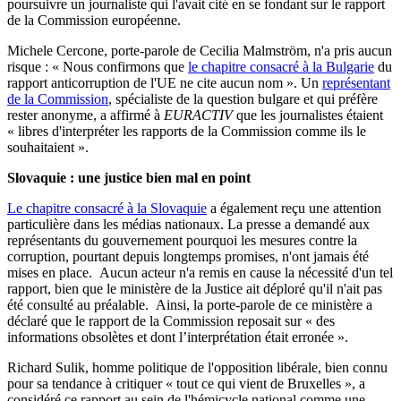
poursuivre un journaliste qui l'avait cité en se fondant sur le rapport
de la Commission européenne.
Michele Cercone, porte-parole de Cecilia Malmström, n'a pris aucun
risque : « Nous confirmons que
le chapitre consacré à la Bulgarie
du
rapport anticorruption de l'UE ne cite aucun nom ». Un
représentant
de la Commission
, spécialiste de la question bulgare et qui préfère
rester anonyme, a affirmé à
EURACTIV
que les journalistes étaient
« libres d'interpréter les rapports de la Commission comme ils le
souhaitaient ».
Slovaquie : une justice bien mal en point
Le chapitre consacré à la Slovaquie
a également reçu une attention
particulière dans les médias nationaux. La presse a demandé aux
représentants du gouvernement pourquoi les mesures contre la
corruption, pourtant depuis longtemps promises, n'ont jamais été
mises en place. Aucun acteur n'a remis en cause la nécessité d'un tel
rapport, bien que le ministère de la Justice ait déploré qu'il n'ait pas
été consulté au préalable. Ainsi, la porte-parole de ce ministère a
déclaré que le rapport de la Commission reposait sur « des
informations obsolètes et dont l’interprétation était erronée ».
Richard Sulik, homme politique de l'opposition libérale, bien connu
pour sa tendance à critiquer « tout ce qui vient de Bruxelles », a
considéré ce rapport au sein de l'hémicycle national comme une