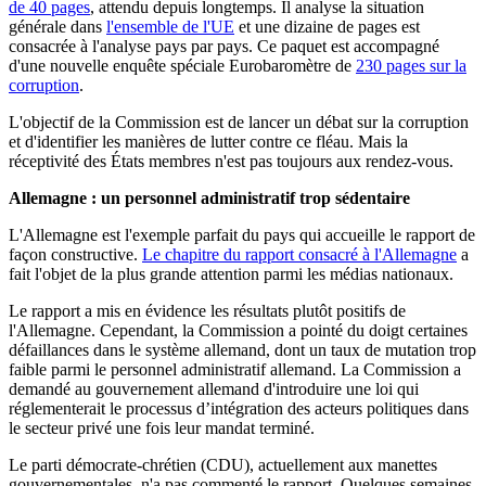
de 40 pages
, attendu depuis longtemps. Il analyse la situation
générale dans
l'ensemble de l'UE
et une dizaine de pages est
consacrée à l'analyse pays par pays. Ce paquet est accompagné
d'une nouvelle enquête spéciale Eurobaromètre de
230 pages sur la
corruption
.
L'objectif de la Commission est de lancer un débat sur la corruption
et d'identifier les manières de lutter contre ce fléau. Mais la
réceptivité des États membres n'est pas toujours aux rendez-vous.
Allemagne : un personnel administratif trop sédentaire
L'Allemagne est l'exemple parfait du pays qui accueille le rapport de
façon constructive.
Le chapitre du rapport consacré à l'Allemagne
a
fait l'objet de la plus grande attention parmi les médias nationaux.
Le rapport a mis en évidence les résultats plutôt positifs de
l'Allemagne. Cependant, la Commission a pointé du doigt certaines
défaillances dans le système allemand, dont un taux de mutation trop
faible parmi le personnel administratif allemand. La Commission a
demandé au gouvernement allemand d'introduire une loi qui
réglementerait le processus d’intégration des acteurs politiques dans
le secteur privé une fois leur mandat terminé.
Le parti démocrate-chrétien (CDU), actuellement aux manettes
gouvernementales, n'a pas commenté le rapport. Quelques semaines