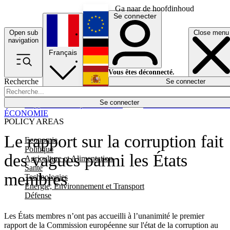
Ga naar de hoofdinhoud
Se connecter
Open sub
Close menu
English
navigation
Français
Deutsch
Vous êtes déconnecté.
Recherche
Se connecter
Español
Lumières éteintes
Se connecter
Rapporteur
Politique
Économie
Newsletters
Evénements
Em
ÉCONOMIE
POLICY AREAS
Le rapport sur la corruption fait
Economie
Politique
des vagues parmi les États
Agriculture et Alimentation
Santé
membres
Technologies
Energie, Environnement et Transport
Défense
Les États membres n’ont pas accueilli à l’unanimité le premier
rapport de la Commission européenne sur l'état de la corruption au