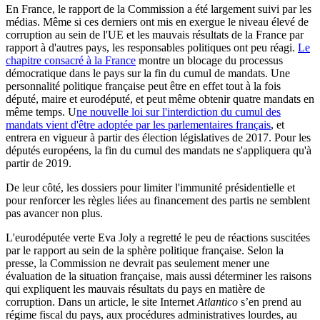
En France, le rapport de la Commission a été largement suivi par les
médias. Même si ces derniers ont mis en exergue le niveau élevé de
corruption au sein de l'UE et les mauvais résultats de la France par
rapport à d'autres pays, les responsables politiques ont peu réagi.
Le
chapitre consacré à la France
montre un blocage du processus
démocratique dans le pays sur la fin du cumul de mandats. Une
personnalité politique française peut être en effet tout à la fois
député, maire et eurodéputé, et peut même obtenir quatre mandats en
même temps. U
ne nouvelle loi sur l'interdiction du cumul des
mandats vient d'être adoptée par les parlementaires français
, et
entrera en vigueur à partir des élection législatives de 2017. Pour les
députés européens, la fin du cumul des mandats ne s'appliquera qu'à
partir de 2019.
De leur côté, les dossiers pour limiter l'immunité présidentielle et
pour renforcer les règles liées au financement des partis ne semblent
pas avancer non plus.
L'eurodéputée verte Eva Joly a regretté le peu de réactions suscitées
par le rapport au sein de la sphère politique française. Selon la
presse, la Commission ne devrait pas seulement mener une
évaluation de la situation française, mais aussi déterminer les raisons
qui expliquent les mauvais résultats du pays en matière de
corruption. Dans un article, le site Internet
Atlantico
s’en prend au
régime fiscal du pays, aux procédures administratives lourdes, au