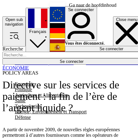
Ga naar de hoofdinhoud
Se connecter
Open sub
Close menu
English
navigation
Français
Deutsch
Vous êtes déconnecté.
Recherche
Se connecter
Español
Lumières éteintes
Se connecter
Rapporteur
Politique
Économie
Newsletters
Evénements
Em
ÉCONOMIE
POLICY AREAS
Directive sur les services de
Economie
Politique
paiement : la fin de l’ère de
Agriculture et Alimentation
Santé
l’argent liquide ?
Technologies
Energie, Environnement et Transport
Défense
A partir de novembre 2009, de nouvelles règles européennes
permettront à d’autres fournisseurs comme les opérateurs de