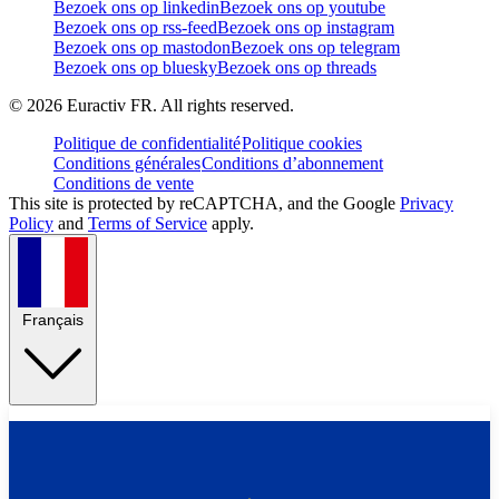
Bezoek ons op linkedin
Bezoek ons op youtube
Bezoek ons op rss-feed
Bezoek ons op instagram
Bezoek ons op mastodon
Bezoek ons op telegram
Bezoek ons op bluesky
Bezoek ons op threads
©
2026
Euractiv FR. All rights reserved.
Politique de confidentialité
Politique cookies
Conditions générales
Conditions d’abonnement
Conditions de vente
This site is protected by reCAPTCHA, and the Google
Privacy
Policy
and
Terms of Service
apply.
Français