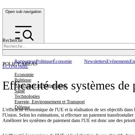
Open sub navigation
Recherche
Rapporteur
Politique
Économie
Newsletters
Evénements
Em
POLICY AREAS
ÉCONOMIE
Economie
Politique
Efficacité des systèmes de
Agriculture et Alimentation
Santé
Technologies
Energie, Environnement et Transport
Défense
L'efficacité économique de l'UE et la réalisation de ses objectifs dans 
l'Union. Selon les estimations, si effectuer un paiement transfrontalie
Améliorer les systèmes de paiement dans l'UE est donc une des priorit