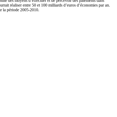
iabilité des moyens d’effectuer et de percevoir des paiements dans
urrait réaliser entre 50 et 100 milliards d’euros d’économies par an.
ur la période 2005-2010.