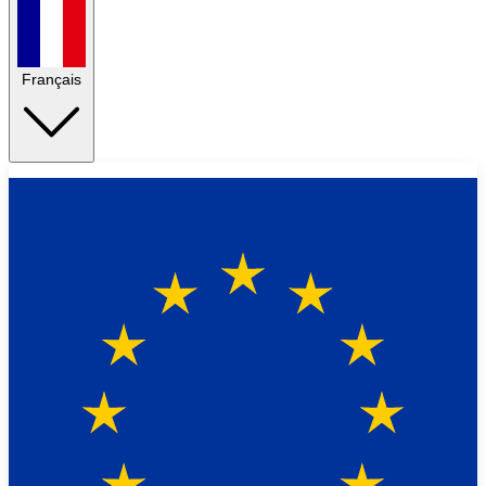
Français