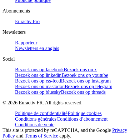
Publicité politique
Abonnements
Euractiv Pro
Newsletters
Rapporteur
Newsletters en anglais
Social
Bezoek ons op facebook
Bezoek ons op x
Bezoek ons op linkedin
Bezoek ons op youtube
Bezoek ons op rss-feed
Bezoek ons op instagram
Bezoek ons op mastodon
Bezoek ons op telegram
Bezoek ons op bluesky
Bezoek ons op threads
©
2026
Euractiv FR. All rights reserved.
Politique de confidentialité
Politique cookies
Conditions générales
Conditions d’abonnement
Conditions de vente
This site is protected by reCAPTCHA, and the Google
Privacy
Policy
and
Terms of Service
apply.