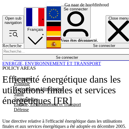
Ga naar de hoofdinhoud
Se connecter
Open sub
Close menu
English
navigation
Français
Deutsch
Vous êtes déconnecté.
Recherche
Se connecter
Español
Lumières éteintes
Se connecter
Rapporteur
Politique
Économie
Newsletters
Evénements
Em
ENERGIE, ENVIRONNEMENT ET TRANSPORT
POLICY AREAS
Efficacité énergétique dans les
Economie
Politique
utilisations finales et services
Agriculture et Alimentation
Santé
énergétiques [FR]
Technologies
Energie, Environnement et Transport
Défense
Une directive relative à l'efficacité énergétique dans les utilisations
finales et aux services énergétiques a été adoptée en décembre 2005.