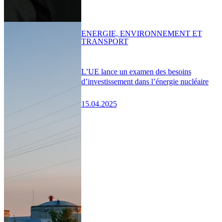
ENERGIE, ENVIRONNEMENT ET
TRANSPORT
L’UE lance un examen des besoins
d’investissement dans l’énergie nucléaire
15.04.2025