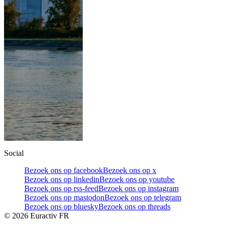
Social
Bezoek ons op facebook
Bezoek ons op x
Bezoek ons op linkedin
Bezoek ons op youtube
Bezoek ons op rss-feed
Bezoek ons op instagram
Bezoek ons op mastodon
Bezoek ons op telegram
Bezoek ons op bluesky
Bezoek ons op threads
©
2026
Euractiv FR