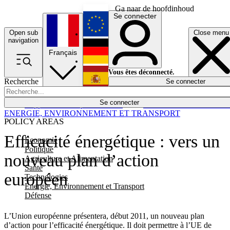
Ga naar de hoofdinhoud
Se connecter
Open sub
Close menu
English
navigation
Français
Deutsch
Vous êtes déconnecté.
Recherche
Se connecter
Español
Lumières éteintes
Se connecter
Rapporteur
Politique
Économie
Newsletters
Evénements
Em
ENERGIE, ENVIRONNEMENT ET TRANSPORT
POLICY AREAS
Efficacité énergétique : vers un
Economie
Politique
nouveau plan d’action
Agriculture et Alimentation
Santé
européen
Technologies
Energie, Environnement et Transport
Défense
L’Union européenne présentera, début 2011, un nouveau plan
d’action pour l’efficacité énergétique. Il doit permettre à l’UE de