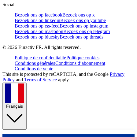
Social
Bezoek ons op facebook
Bezoek ons op x
Bezoek ons op linkedin
Bezoek ons op youtube
Bezoek ons op rss-feed
Bezoek ons op instagram
Bezoek ons op mastodon
Bezoek ons op telegram
Bezoek ons op bluesky
Bezoek ons op threads
©
2026
Euractiv FR. All rights reserved.
Politique de confidentialité
Politique cookies
Conditions générales
Conditions d’abonnement
Conditions de vente
This site is protected by reCAPTCHA, and the Google
Privacy
Policy
and
Terms of Service
apply.
Français