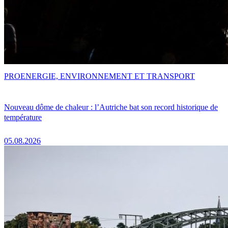
PRO
ENERGIE, ENVIRONNEMENT ET TRANSPORT
Nouveau dôme de chaleur : l’Autriche bat son record historique de
température
05.08.2026