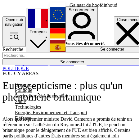
Ga naar de hoofdinhoud
Se connecter
Open sub
Close menu
English
navigation
Français
Deutsch
Vous êtes déconnecté.
Recherche
Se connecter
Español
Lumières éteintes
Se connecter
Rapporteur
Politique
Économie
Newsletters
Evénements
Em
POLITIQUE
POLICY AREAS
Euroscepticisme : plus qu'un
Economie
Politique
phénomène britannique
Agriculture et Alimentation
Santé
Technologies
Energie, Environnement et Transport
Défense
Alors que le premier ministre David Cameron a promis de tenir un
référendum sur l'adhésion du Royaume-Uni à l'UE, le penchant
britannique pour le dénigrement de l'UE est bien affiché. Certains
partis politiques d’autres États membres sont également loin