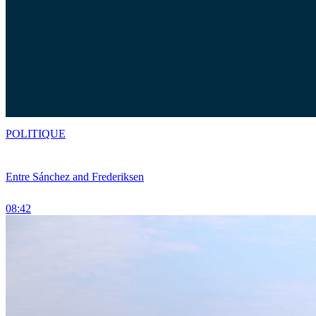
POLITIQUE
Entre Sánchez and Frederiksen
08:42