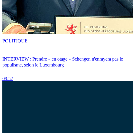
POLITIQUE
INTERVIEW : Prendre « en otage » Schengen n'enrayera pas le
populisme, selon le Luxembourg
09:57