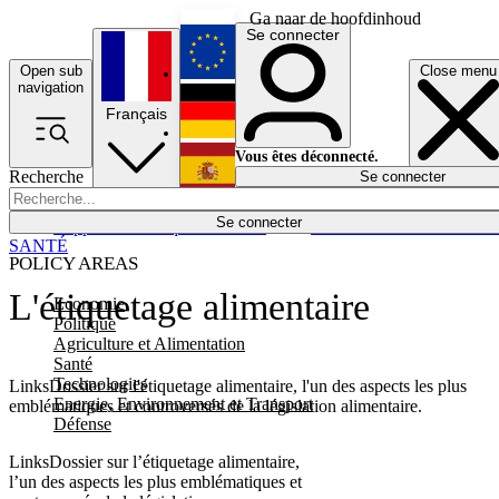
Ga naar de hoofdinhoud
Se connecter
Open sub
Close menu
English
navigation
Français
Deutsch
Vous êtes déconnecté.
Recherche
Se connecter
Español
Lumières éteintes
Se connecter
Rapporteur
Politique
Économie
Newsletters
Evénements
Em
SANTÉ
POLICY AREAS
L'étiquetage alimentaire
Economie
Politique
Agriculture et Alimentation
Santé
Technologies
LinksDossier sur l'étiquetage alimentaire, l'un des aspects les plus
Energie, Environnement et Transport
emblématiques et controversés de la législation alimentaire.
Défense
LinksDossier sur l’étiquetage alimentaire,
l’un des aspects les plus emblématiques et