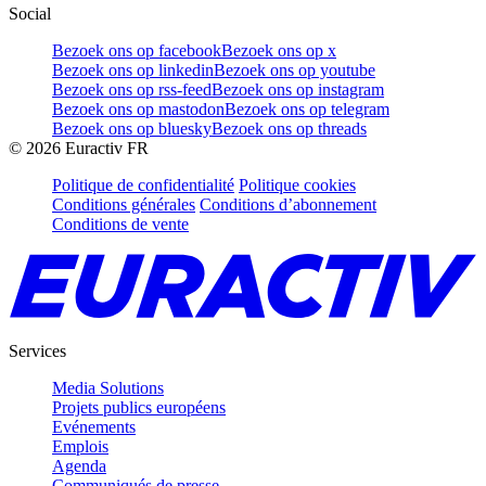
Social
Bezoek ons op facebook
Bezoek ons op x
Bezoek ons op linkedin
Bezoek ons op youtube
Bezoek ons op rss-feed
Bezoek ons op instagram
Bezoek ons op mastodon
Bezoek ons op telegram
Bezoek ons op bluesky
Bezoek ons op threads
©
2026
Euractiv FR
Politique de confidentialité
Politique cookies
Conditions générales
Conditions d’abonnement
Conditions de vente
Services
Media Solutions
Projets publics européens
Evénements
Emplois
Agenda
Communiqués de presse