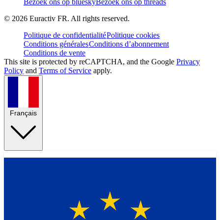
Bezoek ons op bluesky
Bezoek ons op threads
©
2026
Euractiv FR. All rights reserved.
Politique de confidentialité
Politique cookies
Conditions générales
Conditions d’abonnement
Conditions de vente
This site is protected by reCAPTCHA, and the Google
Privacy
Policy
and
Terms of Service
apply.
Français