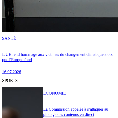
SANTÉ
L'UE rend hommage aux victimes du changement climatique alors
que l'Europe fond
16.07.2026
SPORTS
ÉCONOMIE
La Commission appelée à s’attaquer au
piratage des contenus en direct