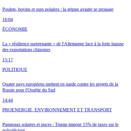
Poulets, bovins et ours polaires : la grippe aviaire se propage
16:04
ÉCONOMIE
La « résilience surprenante » de l'Allemagne face à la forte hausse
des exportations chinoises
15:17
POLITIQUE
Quatre pays européens mettent en garde contre les projets de la
Russie pour l'Ossétie du Sud
14:44
PRO
ENERGIE, ENVIRONNEMENT ET TRANSPORT
Panneaux solaires et puces : Trump impose 15% de taxes sur le
polysilicium