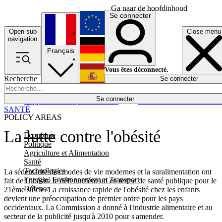
Ga naar de hoofdinhoud
Se connecter
Open sub
Close menu
English
navigation
Français
Deutsch
Vous êtes déconnecté.
Recherche
Se connecter
Español
Lumières éteintes
Se connecter
Rapporteur
Politique
Économie
Newsletters
Evénements
Em
SANTÉ
POLICY AREAS
La lutte contre l'obésité
Economie
Politique
Agriculture et Alimentation
Santé
Technologies
La sédentarité des modes de vie modernes et la suralimentation ont
Energie, Environnement et Transport
fait de l'obésité le défi numéro un en terme de santé publique pour le
Défense
21ème siècle. La croissance rapide de l'obésité chez les enfants
devient une préoccupation de premier ordre pour les pays
occidentaux. La Commission a donné à l'industrie alimentaire et au
secteur de la publicité jusqu'à 2010 pour s'amender.