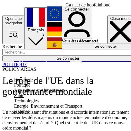
Ga naar de hoofdinhoud
Se connecter
Open sub
Close menu
English
navigation
Français
Deutsch
Vous êtes déconnecté.
Recherche
Se connecter
Español
Lumières éteintes
Se connecter
Rapporteur
Politique
Économie
Newsletters
Evénements
Em
POLITIQUE
POLICY AREAS
Le rôle de l'UE dans la
Economie
Politique
gouvernance mondiale
Agriculture et Alimentation
Santé
Technologies
Energie, Environnement et Transport
Défense
Un nombre croissant d'institutions et d'accords internationaux tentent
de relever les défis majeurs du monde actuel en matière d'économie,
d'environnent et de sécurité. Quel est le rôle de l'UE dans ce nouvel
ordre mondial ?