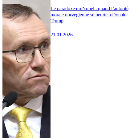
Le paradoxe du Nobel : quand l’autorité
morale norvégienne se heurte à Donald
Trump
21.01.2026