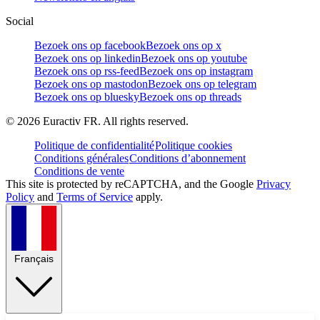
Social
Bezoek ons op facebook
Bezoek ons op x
Bezoek ons op linkedin
Bezoek ons op youtube
Bezoek ons op rss-feed
Bezoek ons op instagram
Bezoek ons op mastodon
Bezoek ons op telegram
Bezoek ons op bluesky
Bezoek ons op threads
©
2026
Euractiv FR. All rights reserved.
Politique de confidentialité
Politique cookies
Conditions générales
Conditions d’abonnement
Conditions de vente
This site is protected by reCAPTCHA, and the Google
Privacy
Policy
and
Terms of Service
apply.
Français