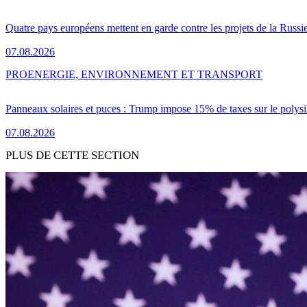
Quatre pays européens mettent en garde contre les projets de la Russi
07.08.2026
PRO
ENERGIE, ENVIRONNEMENT ET TRANSPORT
Panneaux solaires et puces : Trump impose 15% de taxes sur le polysi
07.08.2026
PLUS DE CETTE SECTION