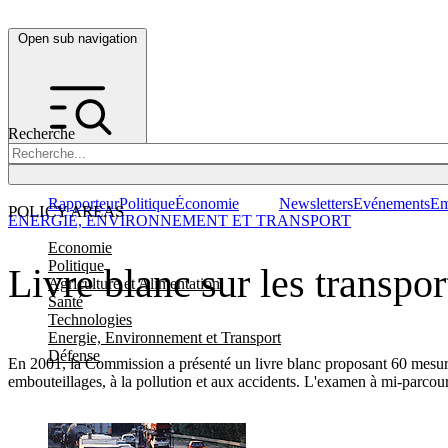
Open sub navigation
Recherche
Rapporteur
Politique
Économie
Newsletters
Evénements
Em
POLICY AREAS
ENERGIE, ENVIRONNEMENT ET TRANSPORT
Economie
Politique
Livre blanc sur les transpor
Agriculture et Alimentation
Santé
Technologies
Energie, Environnement et Transport
Défense
En 2001, la Commission a présenté un livre blanc proposant 60 mesures
embouteillages, à la pollution et aux accidents. L'examen à mi-parcou