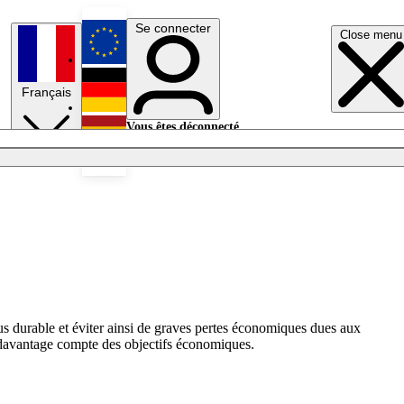
Se connecter
Close menu
English
Français
Deutsch
Vous êtes déconnecté.
Se connecter
Español
Lumières éteintes
us durable et éviter ainsi de graves pertes économiques dues aux
t davantage compte des objectifs économiques.