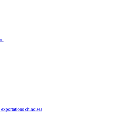
on
s exportations chinoises