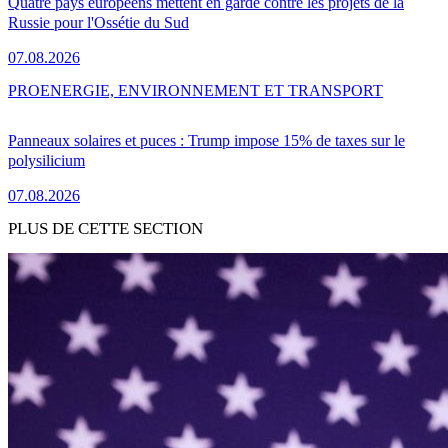
Quatre pays européens mettent en garde contre les projets de la
Russie pour l'Ossétie du Sud
07.08.2026
PRO
ENERGIE, ENVIRONNEMENT ET TRANSPORT
Panneaux solaires et puces : Trump impose 15% de taxes sur le
polysilicium
07.08.2026
PLUS DE CETTE SECTION