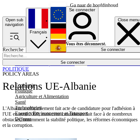
Ga naar de hoofdinhoud
Se connecter
Open sub
Close menu
English
navigation
Français
Deutsch
Vous êtes déconnecté.
Recherche
Se connecter
Español
Lumières éteintes
Se connecter
Rapporteur
Politique
Économie
Newsletters
Evénements
Em
POLITIQUE
POLICY AREAS
Relations UE-Albanie
Economie
Politique
Agriculture et Alimentation
Santé
Technologies
L'Albanie a officiellement fait acte de candidature pour l'adhésion à
Energie, Environnement et Transport
l'UE en avril 2009, mais cette candidature fait face à de nombreux
Défense
obstacles, notamment la stabilité politique, les réformes économiques
et la corruption.