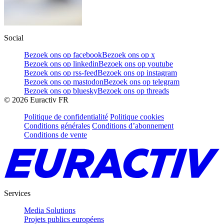
Social
Bezoek ons op facebook
Bezoek ons op x
Bezoek ons op linkedin
Bezoek ons op youtube
Bezoek ons op rss-feed
Bezoek ons op instagram
Bezoek ons op mastodon
Bezoek ons op telegram
Bezoek ons op bluesky
Bezoek ons op threads
©
2026
Euractiv FR
Politique de confidentialité
Politique cookies
Conditions générales
Conditions d’abonnement
Conditions de vente
Services
Media Solutions
Projets publics européens