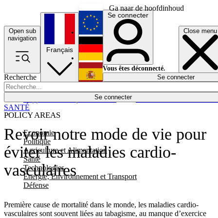
Ga naar de hoofdinhoud
Se connecter
Open sub
Close menu
English
navigation
Français
Deutsch
Vous êtes déconnecté.
Recherche
Se connecter
Español
Lumières éteintes
Se connecter
Rapporteur
Politique
Économie
Newsletters
Evénements
Em
SANTÉ
POLICY AREAS
Revoir notre mode de vie pour
Economie
Politique
éviter les maladies cardio-
Agriculture et Alimentation
Santé
vasculaires
Technologies
Energie, Environnement et Transport
Défense
Première cause de mortalité dans le monde, les maladies cardio-
vasculaires sont souvent liées au tabagisme, au manque d’exercice