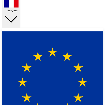
Français