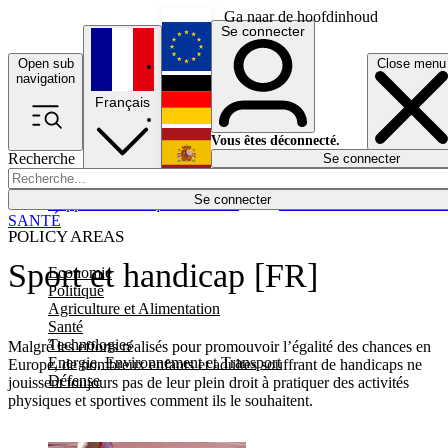
Ga naar de hoofdinhoud
Se connecter
Open sub
Close menu
English
navigation
Français
Deutsch
Vous êtes déconnecté.
Recherche
Se connecter
Español
Lumières éteintes
Se connecter
Rapporteur
Politique
Économie
Newsletters
Evénements
Em
SANTÉ
POLICY AREAS
Sport et handicap [FR]
Economie
Politique
Agriculture et Alimentation
Santé
Technologies
Malgré les efforts réalisés pour promouvoir l’égalité des chances en
Energie, Environnement et Transport
Europe, de nombreux enfants et adultes souffrant de handicaps ne
Défense
jouissent toujours pas de leur plein droit à pratiquer des activités
physiques et sportives comment ils le souhaitent.