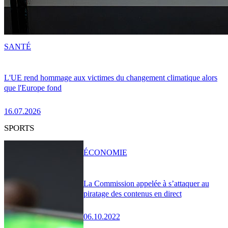
SANTÉ
L'UE rend hommage aux victimes du changement climatique alors
que l'Europe fond
16.07.2026
SPORTS
ÉCONOMIE
La Commission appelée à s’attaquer au
piratage des contenus en direct
06.10.2022