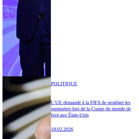
POLITIQUE
L’UE demande à la FIFA de protéger les
supporters lors de la Coupe du monde de
foot aux États-Unis
18.02.2026