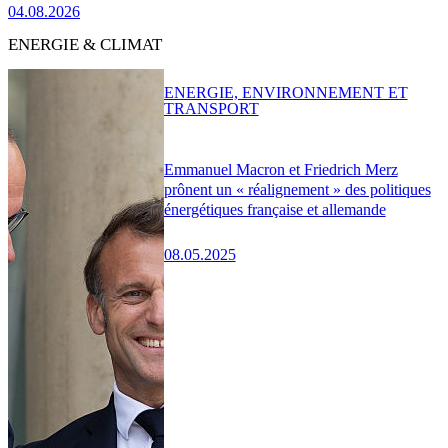
04.08.2026
ENERGIE & CLIMAT
ENERGIE, ENVIRONNEMENT ET
TRANSPORT
Emmanuel Macron et Friedrich Merz
prônent un « réalignement » des politiques
énergétiques française et allemande
08.05.2025