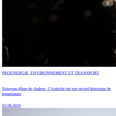
PRO
ENERGIE, ENVIRONNEMENT ET TRANSPORT
Nouveau dôme de chaleur : l’Autriche bat son record historique de
température
05.08.2026