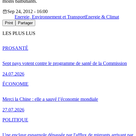
moins balbutiants.
Sep 24, 2012 - 16:00
Energie, Environnement et Transport
Energie & Climat
Print
Partager
LES PLUS LUS
PRO
SANTÉ
Sept pays votent contre le programme de santé de la Commission
24.07.2026
ÉCONOMIE
Merci la Chine : elle a sauvé l’économie mondiale
27.07.2026
POLITIQUE
Une enclave espagnole dépassée par l'afflux de migrants arrivant par