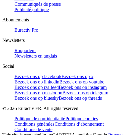
Communiqués de presse
Publicité politique
Abonnements
Euractiv Pro
Newsletters
Rapporteur
Newsletters en anglais
Social
Bezoek ons op facebook
Bezoek ons op x
Bezoek ons op linkedin
Bezoek ons op youtube
Bezoek ons op rss-feed
Bezoek ons op instagram
Bezoek ons op mastodon
Bezoek ons op telegram
Bezoek ons op bluesky
Bezoek ons op threads
©
2026
Euractiv FR. All rights reserved.
Politique de confidentialité
Politique cookies
Conditions générales
Conditions d’abonnement
Conditions de vente
This site is protected by reCAPTCHA, and the Google
Privacy