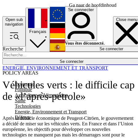
Ga naar de hoofdinhoud
Se connecter
Open sub
Close menu
English
navigation
Français
Deutsch
Vous êtes déconnecté.
Recherche
Se connecter
Español
Lumières éteintes
Se connecter
Rapporteur
Politique
Économie
Newsletters
Evénements
Em
ENERGIE, ENVIRONNEMENT ET TRANSPORT
POLICY AREAS
Véhicules verts : le difficile cap
Economie
Politique
de «l’après-pétrole»
Agriculture et Alimentation
Santé
Technologies
Energie, Environnement et Transport
Défense
Après la débâcle économique de Peugeot-Citröen, le gouvernement
a décidé de miser sur les véhicules verts. En France et dans l’Union
européenne, les objectifs pour développer ces nouvelles
technologies ne manquent pas mais les démarrages sont pour le