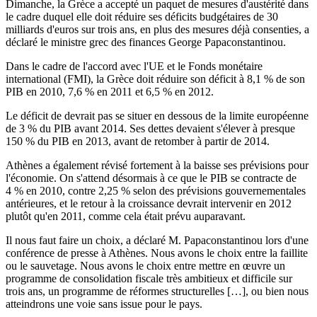
Dimanche, la Grèce a accepté un paquet de mesures d'austérité dans
le cadre duquel elle doit réduire ses déficits budgétaires de 30
milliards d'euros sur trois ans, en plus des mesures déjà consenties, a
déclaré le ministre grec des finances George Papaconstantinou.
Dans le cadre de l'accord avec l'UE et le Fonds monétaire
international (FMI), la Grèce doit réduire son déficit à 8,1 % de son
PIB en 2010, 7,6 % en 2011 et 6,5 % en 2012.
Le déficit de devrait pas se situer en dessous de la limite européenne
de 3 % du PIB avant 2014. Ses dettes devaient s'élever à presque
150 % du PIB en 2013, avant de retomber à partir de 2014.
Athènes a également révisé fortement à la baisse ses prévisions pour
l'économie. On s'attend désormais à ce que le PIB se contracte de
4 % en 2010, contre 2,25 % selon des prévisions gouvernementales
antérieures, et le retour à la croissance devrait intervenir en 2012
plutôt qu'en 2011, comme cela était prévu auparavant.
Il nous faut faire un choix, a déclaré M. Papaconstantinou lors d'une
conférence de presse à Athènes. Nous avons le choix entre la faillite
ou le sauvetage. Nous avons le choix entre mettre en œuvre un
programme de consolidation fiscale très ambitieux et difficile sur
trois ans, un programme de réformes structurelles […], ou bien nous
atteindrons une voie sans issue pour le pays.