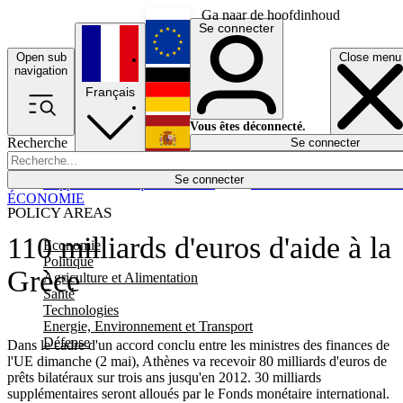
Ga naar de hoofdinhoud
Se connecter
Open sub
Close menu
English
navigation
Français
Deutsch
Vous êtes déconnecté.
Recherche
Se connecter
Español
Lumières éteintes
Se connecter
Rapporteur
Politique
Économie
Newsletters
Evénements
Em
ÉCONOMIE
POLICY AREAS
110 milliards d'euros d'aide à la
Economie
Politique
Grèce
Agriculture et Alimentation
Santé
Technologies
Energie, Environnement et Transport
Défense
Dans le cadre d'un accord conclu entre les ministres des finances de
l'UE dimanche (2 mai), Athènes va recevoir 80 milliards d'euros de
prêts bilatéraux sur trois ans jusqu'en 2012. 30 milliards
supplémentaires seront alloués par le Fonds monétaire international.