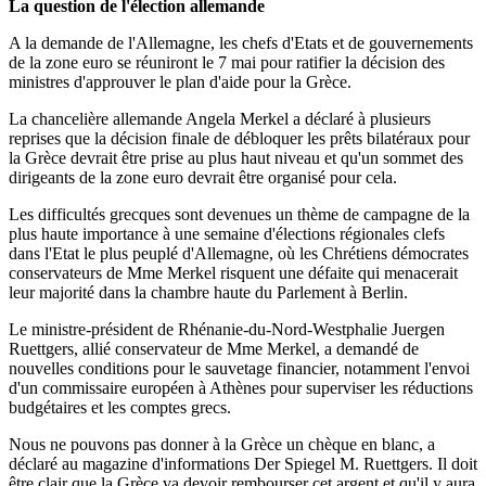
La question de l'élection allemande
A la demande de l'Allemagne, les chefs d'Etats et de gouvernements
de la zone euro se réuniront le 7 mai pour ratifier la décision des
ministres d'approuver le plan d'aide pour la Grèce.
La chancelière allemande Angela Merkel a déclaré à plusieurs
reprises que la décision finale de débloquer les prêts bilatéraux pour
la Grèce devrait être prise au plus haut niveau et qu'un sommet des
dirigeants de la zone euro devrait être organisé pour cela.
Les difficultés grecques sont devenues un thème de campagne de la
plus haute importance à une semaine d'élections régionales clefs
dans l'Etat le plus peuplé d'Allemagne, où les Chrétiens démocrates
conservateurs de Mme Merkel risquent une défaite qui menacerait
leur majorité dans la chambre haute du Parlement à Berlin.
Le ministre-président de Rhénanie-du-Nord-Westphalie Juergen
Ruettgers, allié conservateur de Mme Merkel, a demandé de
nouvelles conditions pour le sauvetage financier, notamment l'envoi
d'un commissaire européen à Athènes pour superviser les réductions
budgétaires et les comptes grecs.
Nous ne pouvons pas donner à la Grèce un chèque en blanc, a
déclaré au magazine d'informations Der Spiegel M. Ruettgers. Il doit
être clair que la Grèce va devoir rembourser cet argent et qu'il y aura