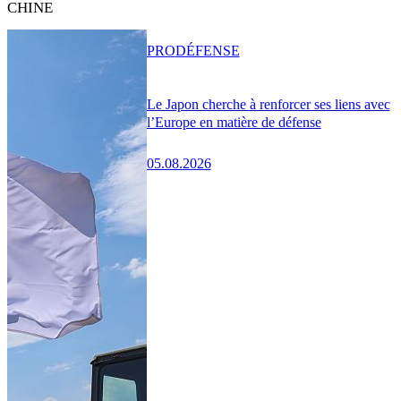
CHINE
PRO
DÉFENSE
Le Japon cherche à renforcer ses liens avec
l’Europe en matière de défense
05.08.2026