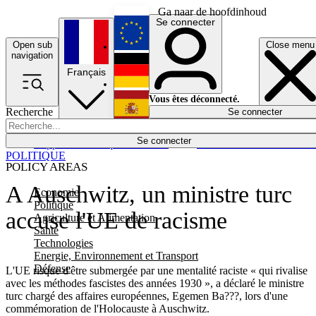
Ga naar de hoofdinhoud
Se connecter
Open sub
Close menu
English
navigation
Français
Deutsch
Vous êtes déconnecté.
Recherche
Se connecter
Español
Lumières éteintes
Se connecter
Rapporteur
Politique
Économie
Newsletters
Evénements
Em
POLITIQUE
POLICY AREAS
A Auschwitz, un ministre turc
Economie
Politique
accuse l'UE de racisme
Agriculture et Alimentation
Santé
Technologies
Energie, Environnement et Transport
Défense
L'UE risque d'être submergée par une mentalité raciste « qui rivalise
avec les méthodes fascistes des années 1930 », a déclaré le ministre
turc chargé des affaires européennes, Egemen Ba???, lors d'une
commémoration de l'Holocauste à Auschwitz.