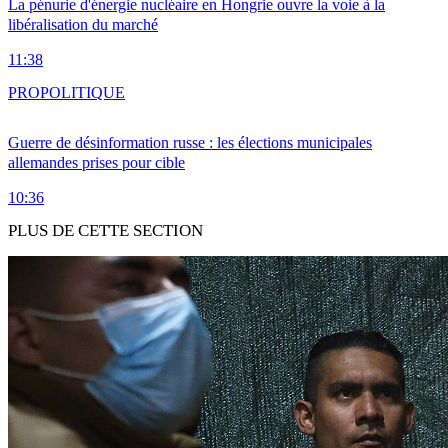
La pénurie d'énergie nucléaire en Hongrie ouvre la voie à la
libéralisation du marché
11:38
PRO
POLITIQUE
Guerre de désinformation russe : les élections municipales
allemandes prises pour cible
10:36
PLUS DE CETTE SECTION