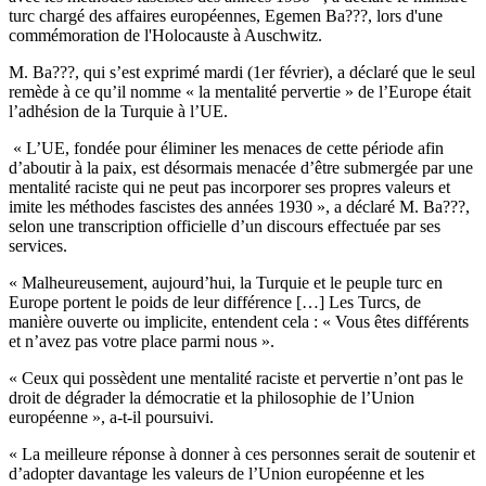
turc chargé des affaires européennes, Egemen Ba???, lors d'une
commémoration de l'Holocauste à Auschwitz.
M. Ba???, qui s’est exprimé mardi (1er février), a déclaré que le seul
remède à ce qu’il nomme « la mentalité pervertie » de l’Europe était
l’adhésion de la Turquie à l’UE.
« L’UE, fondée pour éliminer les menaces de cette période afin
d’aboutir à la paix, est désormais menacée d’être submergée par une
mentalité raciste qui ne peut pas incorporer ses propres valeurs et
imite les méthodes fascistes des années 1930 », a déclaré M. Ba???,
selon une transcription officielle d’un discours effectuée par ses
services.
« Malheureusement, aujourd’hui, la Turquie et le peuple turc en
Europe portent le poids de leur différence […] Les Turcs, de
manière ouverte ou implicite, entendent cela : « Vous êtes différents
et n’avez pas votre place parmi nous ».
« Ceux qui possèdent une mentalité raciste et pervertie n’ont pas le
droit de dégrader la démocratie et la philosophie de l’Union
européenne », a-t-il poursuivi.
« La meilleure réponse à donner à ces personnes serait de soutenir et
d’adopter davantage les valeurs de l’Union européenne et les