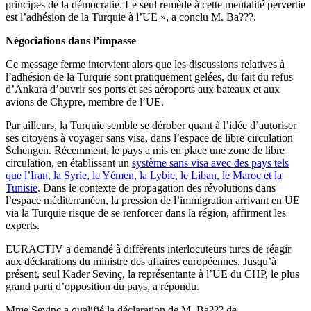
principes de la démocratie. Le seul remède à cette mentalité pervertie
est l’adhésion de la Turquie à l’UE », a conclu M. Ba???.
Négociations dans l’impasse
Ce message ferme intervient alors que les discussions relatives à
l’adhésion de la Turquie sont pratiquement gelées, du fait du refus
d’Ankara d’ouvrir ses ports et ses aéroports aux bateaux et aux
avions de Chypre, membre de l’UE.
Par ailleurs, la Turquie semble se dérober quant à l’idée d’autoriser
ses citoyens à voyager sans visa, dans l’espace de libre circulation
Schengen. Récemment, le pays a mis en place une zone de libre
circulation, en établissant un
système sans visa avec des pays tels
que l’Iran, la Syrie, le Yémen, la Lybie, le Liban, le Maroc et la
Tunisie
. Dans le contexte de propagation des révolutions dans
l’espace méditerranéen, la pression de l’immigration arrivant en UE
via la Turquie risque de se renforcer dans la région, affirment les
experts.
EURACTIV a demandé à différents interlocuteurs turcs de réagir
aux déclarations du ministre des affaires européennes. Jusqu’à
présent, seul Kader Sevinç, la représentante à l’UE du CHP, le plus
grand parti d’opposition du pays, a répondu.
Mme Sevinç a qualifié la déclaration de M. Ba??? de