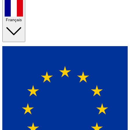
Français