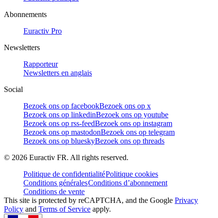
Abonnements
Euractiv Pro
Newsletters
Rapporteur
Newsletters en anglais
Social
Bezoek ons op facebook
Bezoek ons op x
Bezoek ons op linkedin
Bezoek ons op youtube
Bezoek ons op rss-feed
Bezoek ons op instagram
Bezoek ons op mastodon
Bezoek ons op telegram
Bezoek ons op bluesky
Bezoek ons op threads
©
2026
Euractiv FR. All rights reserved.
Politique de confidentialité
Politique cookies
Conditions générales
Conditions d’abonnement
Conditions de vente
This site is protected by reCAPTCHA, and the Google
Privacy
Policy
and
Terms of Service
apply.