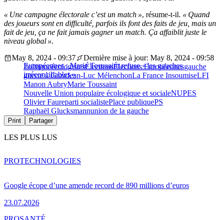
« Une campagne électorale c’est un match »
, résume-t-il.
« Quand
des joueurs sont en difficulté, parfois ils font des faits de jeu, mais un
fait de jeu, ça ne fait jamais gagner un match. Ça affaiblit juste le
niveau global »
.
May 8, 2024 - 09:37
Dernière mise à jour: May 8, 2024 - 09:58
Européennes : Marie Toussaint refuse « les gauches
Politique
écologistes
Élections
Élections Européennes
gauche
irréconciliables »
guerre à Gaza
Jean-Luc Mélenchon
La France Insoumise
LFI
Manon Aubry
Marie Toussaint
Nouvelle Union populaire écologique et sociale
NUPES
Olivier Faure
parti socialiste
Place publique
PS
Raphaël Glucksmann
union de la gauche
Print
Partager
LES PLUS LUS
PRO
TECHNOLOGIES
Google écope d’une amende record de 890 millions d’euros
23.07.2026
PRO
SANTÉ