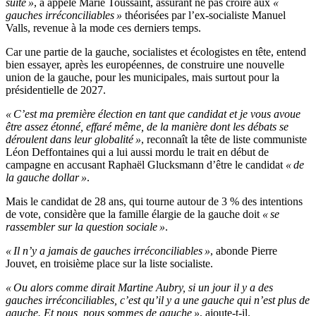
suite »
, a appelé Marie Toussaint, assurant ne pas croire aux
«
gauches irréconciliables »
théorisées par l’ex-socialiste Manuel
Valls, revenue à la mode ces derniers temps.
Car une partie de la gauche, socialistes et écologistes en tête, entend
bien essayer, après les européennes, de construire une nouvelle
union de la gauche, pour les municipales, mais surtout pour la
présidentielle de 2027.
« C’est ma première élection en tant que candidat et je vous avoue
être assez étonné, effaré même, de la manière dont les débats se
déroulent dans leur globalité »
, reconnaît la tête de liste communiste
Léon Deffontaines qui a lui aussi mordu le trait en début de
campagne en accusant Raphaël Glucksmann d’être le candidat
« de
la gauche dollar »
.
Mais le candidat de 28 ans, qui tourne autour de 3 % des intentions
de vote, considère que la famille élargie de la gauche doit
« se
rassembler sur la question sociale »
.
« Il n’y a jamais de gauches irréconciliables »
, abonde Pierre
Jouvet, en troisième place sur la liste socialiste.
« Ou alors comme dirait Martine Aubry, si un jour il y a des
gauches irréconciliables, c’est qu’il y a une gauche qui n’est plus de
gauche. Et nous, nous sommes de gauche »
, ajoute-t-il.