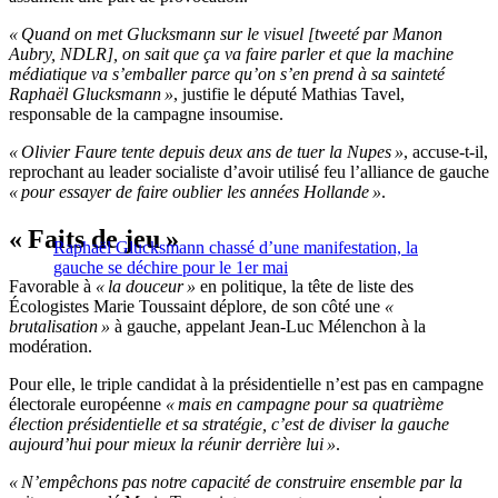
« Quand on met Glucksmann sur le visuel [tweeté par Manon
Aubry, NDLR], on sait que ça va faire parler et que la machine
médiatique va s’emballer parce qu’on s’en prend à sa sainteté
Raphaël Glucksmann »
, justifie le député Mathias Tavel,
responsable de la campagne insoumise.
« Olivier Faure tente depuis deux ans de tuer la Nupes »
, accuse-t-il,
reprochant au leader socialiste d’avoir utilisé feu l’alliance de gauche
« pour essayer de faire oublier les années Hollande »
.
« Faits de jeu »
Raphaël Glucksmann chassé d’une manifestation, la
gauche se déchire pour le 1er mai
Favorable à
« la douceur »
en politique, la tête de liste des
Écologistes Marie Toussaint déplore, de son côté une
«
brutalisation »
à gauche, appelant Jean-Luc Mélenchon à la
modération.
Pour elle, le triple candidat à la présidentielle n’est pas en campagne
électorale européenne
« mais en campagne pour sa quatrième
élection présidentielle et sa stratégie, c’est de diviser la gauche
aujourd’hui pour mieux la réunir derrière lui »
.
« N’empêchons pas notre capacité de construire ensemble par la