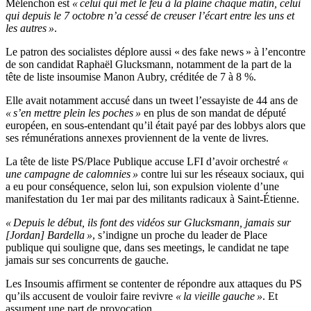
Mélenchon est
« celui qui met le feu à la plaine chaque matin, celui
qui depuis le 7 octobre n’a cessé de creuser l’écart entre les uns et
les autres »
.
Le patron des socialistes déplore aussi « des fake news » à l’encontre
de son candidat Raphaël Glucksmann, notamment de la part de la
tête de liste insoumise Manon Aubry, créditée de 7 à 8 %.
Elle avait notamment accusé dans un tweet l’essayiste de 44 ans de
« s’en mettre plein les poches »
en plus de son mandat de député
européen, en sous-entendant qu’il était payé par des lobbys alors que
ses rémunérations annexes proviennent de la vente de livres.
La tête de liste PS/Place Publique accuse LFI d’avoir orchestré
«
une campagne de calomnies »
contre lui sur les réseaux sociaux, qui
a eu pour conséquence, selon lui, son expulsion violente d’une
manifestation du 1er mai par des militants radicaux à Saint-Étienne.
« Depuis le début, ils font des vidéos sur Glucksmann, jamais sur
[Jordan] Bardella »
, s’indigne un proche du leader de Place
publique qui souligne que, dans ses meetings, le candidat ne tape
jamais sur ses concurrents de gauche.
Les Insoumis affirment se contenter de répondre aux attaques du PS
qu’ils accusent de vouloir faire revivre
« la vieille gauche »
. Et
assument une part de provocation.