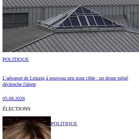
POLITIQUE
L'aéroport de Leipzig à nouveau pris pour cible : un drone piégé
déclenche l'alerte
05.08.2026
ÉLECTIONS
POLITIQUE