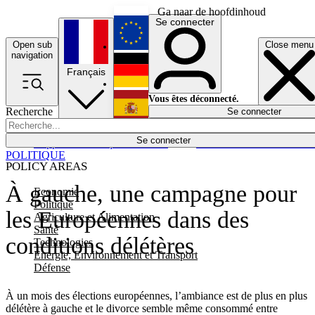
Ga naar de hoofdinhoud
Se connecter
Open sub
Close menu
English
navigation
Français
Deutsch
Vous êtes déconnecté.
Recherche
Se connecter
Español
Lumières éteintes
Se connecter
Rapporteur
Politique
Économie
Newsletters
Evénements
Em
POLITIQUE
POLICY AREAS
À gauche, une campagne pour
Economie
Politique
les Européennes dans des
Agriculture et Alimentation
Santé
conditions délétères
Technologies
Energie, Environnement et Transport
Défense
À un mois des élections européennes, l’ambiance est de plus en plus
délétère à gauche et le divorce semble même consommé entre