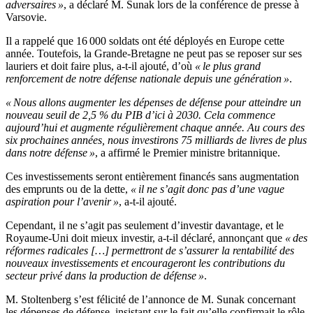
adversaires »
, a déclaré M. Sunak lors de la conférence de presse à
Varsovie.
Il a rappelé que 16 000 soldats ont été déployés en Europe cette
année. Toutefois, la Grande-Bretagne ne peut pas se reposer sur ses
lauriers et doit faire plus, a-t-il ajouté, d’où
« le plus grand
renforcement de notre défense nationale depuis une génération »
.
« Nous allons augmenter les dépenses de défense pour atteindre un
nouveau seuil de 2,5 % du PIB d’ici à 2030. Cela commence
aujourd’hui et augmente régulièrement chaque année. Au cours des
six prochaines années, nous investirons 75 milliards de livres de plus
dans notre défense »
, a affirmé le Premier ministre britannique.
Ces investissements seront entièrement financés sans augmentation
des emprunts ou de la dette,
« il ne s’agit donc pas d’une vague
aspiration pour l’avenir »
, a-t-il ajouté.
Cependant, il ne s’agit pas seulement d’investir davantage, et le
Royaume-Uni doit mieux investir, a-t-il déclaré, annonçant que
« des
réformes radicales […] permettront de s’assurer la rentabilité des
nouveaux investissements et encourageront les contributions du
secteur privé dans la production de défense »
.
M. Stoltenberg s’est félicité de l’annonce de M. Sunak concernant
les dépenses de défense, insistant sur le fait qu’elle confirmait le rôle