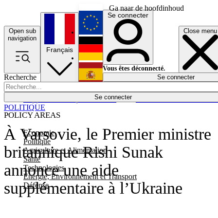
Ga naar de hoofdinhoud
Se connecter
Open sub
Close menu
English
navigation
Français
Deutsch
Vous êtes déconnecté.
Recherche
Se connecter
Español
Lumières éteintes
Se connecter
Rapporteur
Politique
Économie
Newsletters
Evénements
Em
POLITIQUE
POLICY AREAS
À Varsovie, le Premier ministre
Economie
Politique
britannique Rishi Sunak
Agriculture et Alimentation
Santé
annonce une aide
Technologies
Energie, Environnement et Transport
supplémentaire à l’Ukraine
Défense