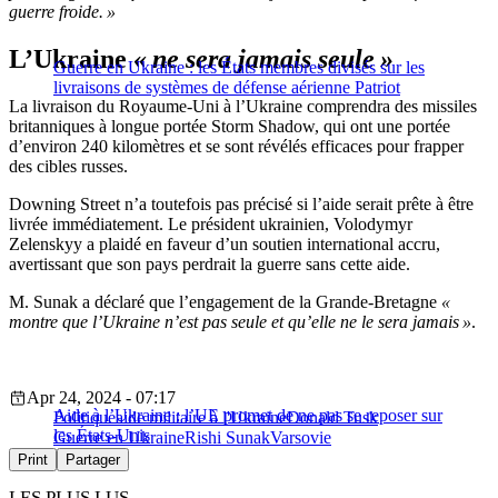
guerre froide. »
L’Ukraine
« ne sera jamais seule »
Guerre en Ukraine : les États membres divisés sur les
livraisons de systèmes de défense aérienne Patriot
La livraison du Royaume-Uni à l’Ukraine comprendra des missiles
britanniques à longue portée Storm Shadow, qui ont une portée
d’environ 240 kilomètres et se sont révélés efficaces pour frapper
des cibles russes.
Downing Street n’a toutefois pas précisé si l’aide serait prête à être
livrée immédiatement. Le président ukrainien, Volodymyr
Zelenskyy a plaidé en faveur d’un soutien international accru,
avertissant que son pays perdrait la guerre sans cette aide.
M. Sunak a déclaré que l’engagement de la Grande-Bretagne
«
montre que l’Ukraine n’est pas seule et qu’elle ne le sera jamais »
.
Apr 24, 2024 - 07:17
Aide à l’Ukraine : l’UE promet de ne pas se reposer sur
Politique
aide militaire à l'Ukraine
Donald Tusk
les États-Unis
Guerre en Ukraine
Rishi Sunak
Varsovie
Print
Partager
LES PLUS LUS