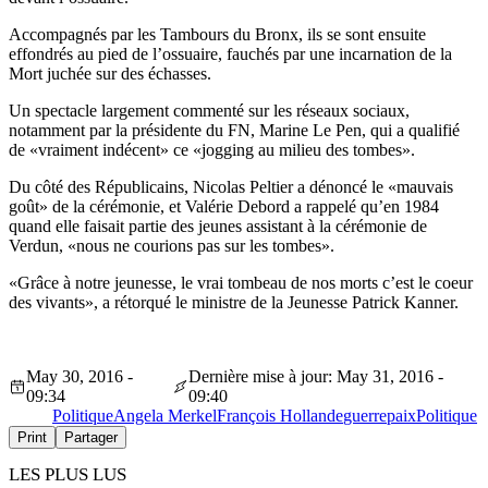
Accompagnés par les Tambours du Bronx, ils se sont ensuite
effondrés au pied de l’ossuaire, fauchés par une incarnation de la
Mort juchée sur des échasses.
Un spectacle largement commenté sur les réseaux sociaux,
notamment par la présidente du FN, Marine Le Pen, qui a qualifié
de «vraiment indécent» ce «jogging au milieu des tombes».
Du côté des Républicains, Nicolas Peltier a dénoncé le «mauvais
goût» de la cérémonie, et Valérie Debord a rappelé qu’en 1984
quand elle faisait partie des jeunes assistant à la cérémonie de
Verdun, «nous ne courions pas sur les tombes».
«Grâce à notre jeunesse, le vrai tombeau de nos morts c’est le coeur
des vivants», a rétorqué le ministre de la Jeunesse Patrick Kanner.
May 30, 2016 -
Dernière mise à jour: May 31, 2016 -
09:34
09:40
Politique
Angela Merkel
François Hollande
guerre
paix
Politique
Print
Partager
LES PLUS LUS