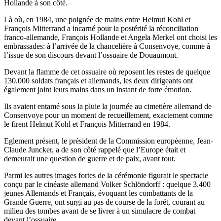
Hollande à son côté.
Là où, en 1984, une poignée de mains entre Helmut Kohl et
François Mitterrand a incarné pour la postérité la réconciliation
franco-allemande, François Hollande et Angela Merkel ont choisi les
embrassades: à l’arrivée de la chancelière à Consenvoye, comme à
l’issue de son discours devant l’ossuaire de Douaumont.
Devant la flamme de cet ossuaire où reposent les restes de quelque
130.000 soldats français et allemands, les deux dirigeants ont
également joint leurs mains dans un instant de forte émotion.
Ils avaient entamé sous la pluie la journée au cimetière allemand de
Consenvoye pour un moment de recueillement, exactement comme
le firent Helmut Kohl et François Mitterrand en 1984.
Eglement présent, le président de la Commission européenne, Jean-
Claude Juncker, a de son côté rappelé que l’Europe était et
demeurait une question de guerre et de paix, avant tout.
Parmi les autres images fortes de la cérémonie figurait le spectacle
conçu par le cinéaste allemand Volker Schlöndorff : quelque 3.400
jeunes Allemands et Français, évoquant les combattants de la
Grande Guerre, ont surgi au pas de course de la forêt, courant au
milieu des tombes avant de se livrer à un simulacre de combat
devant l’ossuaire.