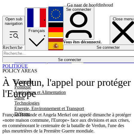
Ga naar de hoofdinhoud
Se connecter
Open sub
Close menu
English
navigation
Français
Deutsch
Vous êtes déconnecté.
Recherche
Se connecter
Español
Lumières éteintes
Se connecter
Rapporteur
Politique
Économie
Newsletters
Evénements
Em
POLITIQUE
POLICY AREAS
À Verdun, l'appel pour protéger
Economie
Politique
l'Europe
Agriculture et Alimentation
Santé
Technologies
Energie, Environnement et Transport
Défense
François Hollande et Angela Merkel ont appelé dimanche à protéger
«notre maison commune, l'Europe» face aux divisions et aux crises,
en commémorant le centenaire de la bataille de Verdun, l'une des
plus meurtrières de la Première Guerre mondiale.