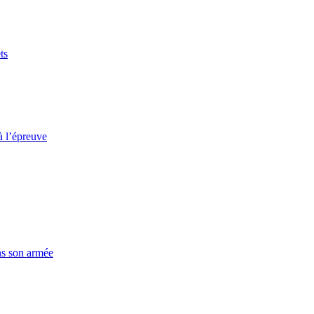
ts
à l’épreuve
ns son armée