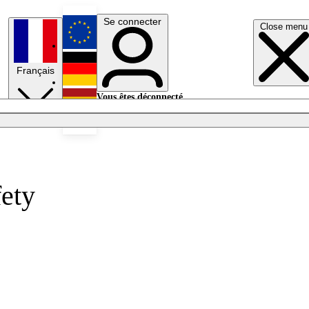
Se connecter
Close menu
English
Français
Deutsch
Vous êtes déconnecté.
Se connecter
Español
Lumières éteintes
fety