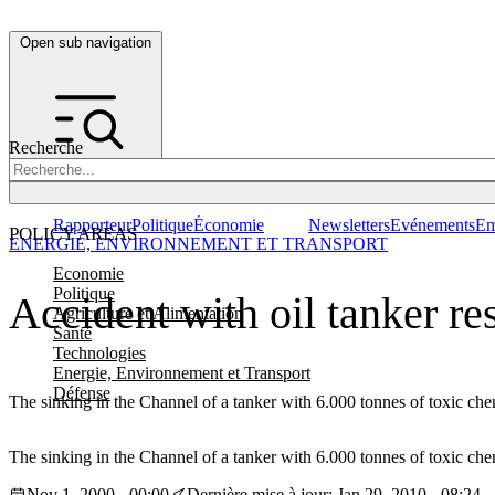
Open sub navigation
Recherche
Rapporteur
Politique
Économie
Newsletters
Evénements
Em
POLICY AREAS
ENERGIE, ENVIRONNEMENT ET TRANSPORT
Economie
Politique
Accident with oil tanker re
Agriculture et Alimentation
Santé
Technologies
Energie, Environnement et Transport
Défense
The sinking in the Channel of a tanker with 6.000 tonnes of toxic chem
The sinking in the Channel of a tanker with 6.000 tonnes of toxic chem
Nov 1, 2000 - 00:00
Dernière mise à jour: Jan 29, 2010 - 08:24