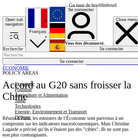
Ga naar de hoofdinhoud
Se connecter
Open sub
Close menu
English
navigation
Français
Deutsch
Vous êtes déconnecté.
Recherche
Se connecter
Español
Lumières éteintes
Se connecter
Rapporteur
Politique
Économie
Newsletters
Evénements
Em
ÉCONOMIE
POLICY AREAS
Accord au G20 sans froisser la
Economie
Politique
Chine
Agriculture et Alimentation
Santé
Technologies
Energie, Environnement et Transport
Défense
Réunis à Paris, les ministres de l’Économie sont parvenus à un
compromis sur les indicateurs macroéconomiques. Mais Christine
Lagarde a précisé qu’ils n’étaient pas des "cibles". Ils ne sont pas
non plus contraignants.