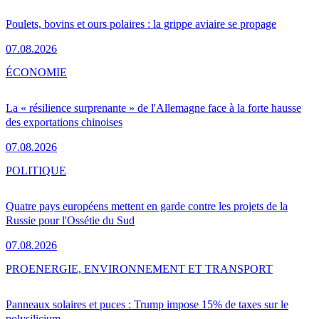
Poulets, bovins et ours polaires : la grippe aviaire se propage
07.08.2026
ÉCONOMIE
La « résilience surprenante » de l'Allemagne face à la forte hausse
des exportations chinoises
07.08.2026
POLITIQUE
Quatre pays européens mettent en garde contre les projets de la
Russie pour l'Ossétie du Sud
07.08.2026
PRO
ENERGIE, ENVIRONNEMENT ET TRANSPORT
Panneaux solaires et puces : Trump impose 15% de taxes sur le
polysilicium