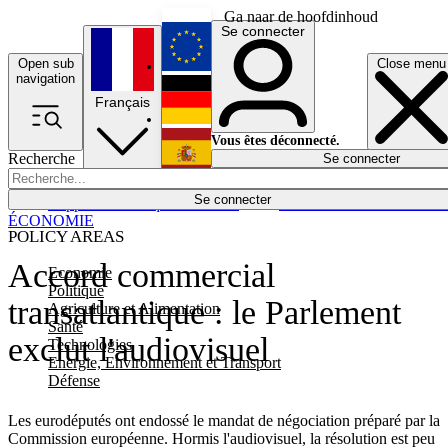
Ga naar de hoofdinhoud
Se connecter
Open sub
Close menu
English
navigation
Français
Deutsch
Vous êtes déconnecté.
Recherche
Se connecter
Español
Lumières éteintes
Se connecter
Rapporteur
Politique
Économie
Newsletters
Evénements
Em
ÉCONOMIE
POLICY AREAS
Accord commercial
Economie
Politique
transatlantique : le Parlement
Agriculture et Alimentation
Santé
exclut l'audiovisuel
Technologies
Energie, Environnement et Transport
Défense
Les eurodéputés ont endossé le mandat de négociation préparé par la
Commission européenne. Hormis l'audiovisuel, la résolution est peu