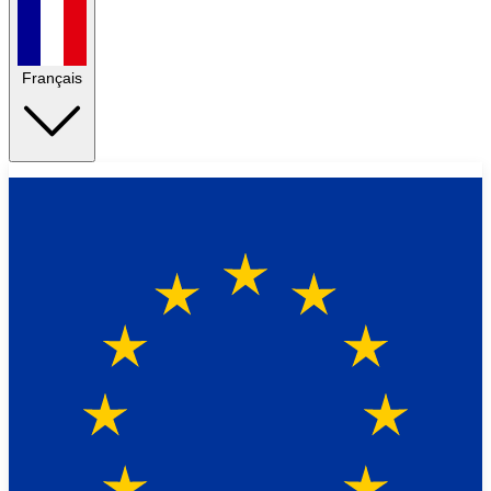
Français