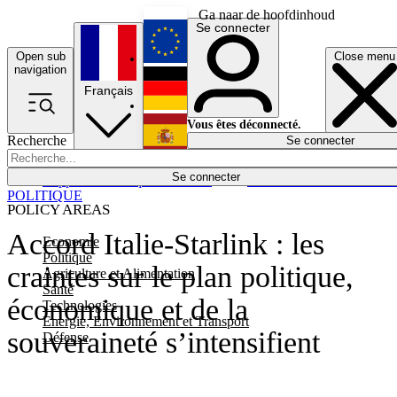
Ga naar de hoofdinhoud
Se connecter
Open sub
Close menu
English
navigation
Français
Deutsch
Vous êtes déconnecté.
Recherche
Se connecter
Español
Lumières éteintes
Se connecter
Rapporteur
Politique
Économie
Newsletters
Evénements
Em
POLITIQUE
POLICY AREAS
Accord Italie-Starlink : les
Economie
Politique
craintes sur le plan politique,
Agriculture et Alimentation
Santé
économique et de la
Technologies
Energie, Environnement et Transport
souveraineté s’intensifient
Défense