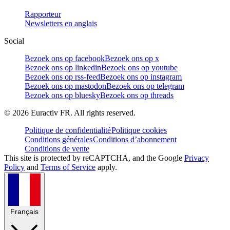
Rapporteur
Newsletters en anglais
Social
Bezoek ons op facebook
Bezoek ons op x
Bezoek ons op linkedin
Bezoek ons op youtube
Bezoek ons op rss-feed
Bezoek ons op instagram
Bezoek ons op mastodon
Bezoek ons op telegram
Bezoek ons op bluesky
Bezoek ons op threads
©
2026
Euractiv FR. All rights reserved.
Politique de confidentialité
Politique cookies
Conditions générales
Conditions d’abonnement
Conditions de vente
This site is protected by reCAPTCHA, and the Google
Privacy
Policy
and
Terms of Service
apply.
Français