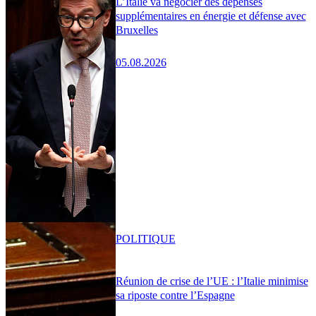
L’Italie va négocier des dépenses
supplémentaires en énergie et défense avec
Bruxelles
05.08.2026
POLITIQUE
Réunion de crise de l’UE : l’Italie minimise
sa riposte contre l’Espagne