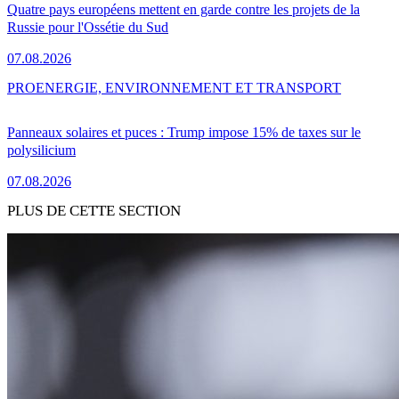
Quatre pays européens mettent en garde contre les projets de la
Russie pour l'Ossétie du Sud
07.08.2026
PRO
ENERGIE, ENVIRONNEMENT ET TRANSPORT
Panneaux solaires et puces : Trump impose 15% de taxes sur le
polysilicium
07.08.2026
PLUS DE CETTE SECTION