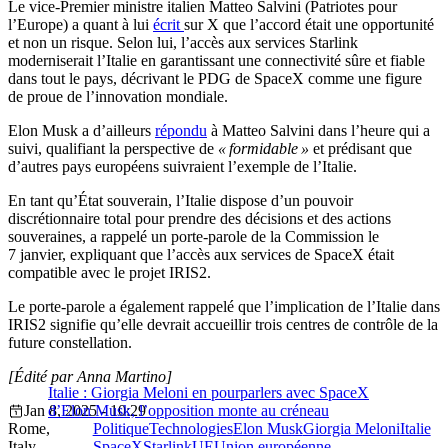
Le vice-Premier ministre italien Matteo Salvini (Patriotes pour
l’Europe) a quant à lui
écrit
sur X que l’accord était une opportunité
et non un risque. Selon lui, l’accès aux services Starlink
moderniserait l’Italie en garantissant une connectivité sûre et fiable
dans tout le pays, décrivant le PDG de SpaceX comme une figure
de proue de l’innovation mondiale.
Elon Musk a d’ailleurs
répondu
à Matteo Salvini dans l’heure qui a
suivi, qualifiant la perspective de
« formidable »
et prédisant que
d’autres pays européens suivraient l’exemple de l’Italie.
En tant qu’État souverain, l’Italie dispose d’un pouvoir
discrétionnaire total pour prendre des décisions et des actions
souveraines, a rappelé un porte-parole de la Commission le
7 janvier, expliquant que l’accès aux services de SpaceX était
compatible avec le projet IRIS2.
Le porte-parole a également rappelé que l’implication de l’Italie dans
IRIS2 signifie qu’elle devrait accueillir trois centres de contrôle de la
future constellation.
[Édité par Anna Martino]
Italie : Giorgia Meloni en pourparlers avec SpaceX
Jan 8, 2025 - 10:29
d’Elon Musk, l’opposition monte au créneau
Rome,
Politique
Technologies
Elon Musk
Giorgia Meloni
Italie
Italy
SpaceX
Starlink
UE
Union européenne