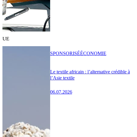
UE
SPONSORISÉ
ÉCONOMIE
Le textile africain : l’alternative crédible à
l’Asie textile
06.07.2026