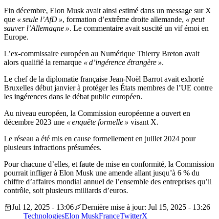
Fin décembre, Elon Musk avait ainsi estimé dans un message sur X
que
« seule l’AfD »
, formation d’extrême droite allemande,
« peut
sauver l’Allemagne »
. Le commentaire avait suscité un vif émoi en
Europe.
L’ex-commissaire européen au Numérique Thierry Breton avait
alors qualifié la remarque
« d’ingérence étrangère »
.
Le chef de la diplomatie française Jean-Noël Barrot avait exhorté
Bruxelles début janvier à protéger les États membres de l’UE contre
les ingérences dans le débat public européen.
Au niveau européen, la Commission européenne a ouvert en
décembre 2023 une
« enquête formelle »
visant X.
Le réseau a été mis en cause formellement en juillet 2024 pour
plusieurs infractions présumées.
Pour chacune d’elles, et faute de mise en conformité, la Commission
pourrait infliger à Elon Musk une amende allant jusqu’à 6 % du
chiffre d’affaires mondial annuel de l’ensemble des entreprises qu’il
contrôle, soit plusieurs milliards d’euros.
Jul 12, 2025 - 13:06
Dernière mise à jour: Jul 15, 2025 - 13:26
Technologies
Elon Musk
France
Twitter
X