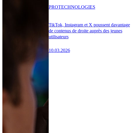
PRO
TECHNOLOGIES
TikTok, Instagram et X poussent davantage
de contenus de droite auprès des jeunes
utilisateurs
10.03.2026