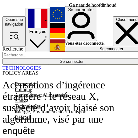
Ga naar de hoofdinhoud
Se connecter
Open sub
Close menu
English
navigation
Français
Deutsch
Vous êtes déconnecté.
Recherche
Se connecter
Español
Lumières éteintes
Se connecter
Rapporteur
Politique
Économie
Newsletters
Evénements
Em
TECHNOLOGIES
POLICY AREAS
Accusations d’ingérence
Economie
Politique
étrangère : le réseau X,
Agriculture et Alimentation
Santé
suspecté d’avoir biaisé son
Technologies
Energie, Environnement et Transport
algorithme, visé par une
Défense
enquête