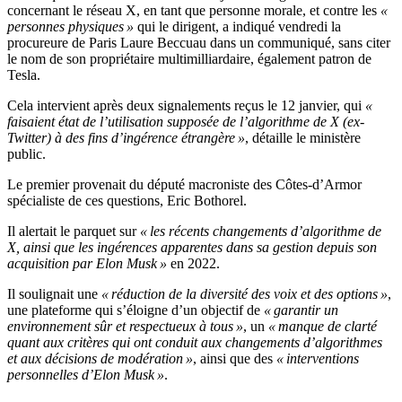
concernant le réseau X, en tant que personne morale, et contre les
«
personnes physiques »
qui le dirigent, a indiqué vendredi la
procureure de Paris Laure Beccuau dans un communiqué, sans citer
le nom de son propriétaire multimilliardaire, également patron de
Tesla.
Cela intervient après deux signalements reçus le 12 janvier, qui
«
faisaient état de l’utilisation supposée de l’algorithme de X (ex-
Twitter) à des fins d’ingérence étrangère »
, détaille le ministère
public.
Le premier provenait du député macroniste des Côtes-d’Armor
spécialiste de ces questions, Eric Bothorel.
Il alertait le parquet sur
« les récents changements d’algorithme de
X, ainsi que les ingérences apparentes dans sa gestion depuis son
acquisition par Elon Musk »
en 2022.
Il soulignait une
« réduction de la diversité des voix et des options »
,
une plateforme qui s’éloigne d’un objectif de
« garantir un
environnement sûr et respectueux à tous »
, un
« manque de clarté
quant aux critères qui ont conduit aux changements d’algorithmes
et aux décisions de modération »
, ainsi que des
« interventions
personnelles d’Elon Musk »
.