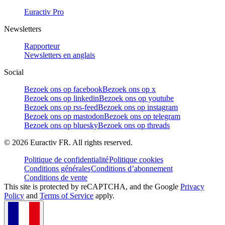
Euractiv Pro
Newsletters
Rapporteur
Newsletters en anglais
Social
Bezoek ons op facebook
Bezoek ons op x
Bezoek ons op linkedin
Bezoek ons op youtube
Bezoek ons op rss-feed
Bezoek ons op instagram
Bezoek ons op mastodon
Bezoek ons op telegram
Bezoek ons op bluesky
Bezoek ons op threads
©
2026
Euractiv FR. All rights reserved.
Politique de confidentialité
Politique cookies
Conditions générales
Conditions d’abonnement
Conditions de vente
This site is protected by reCAPTCHA, and the Google
Privacy
Policy
and
Terms of Service
apply.