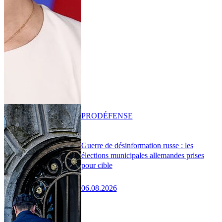
PRO
DÉFENSE
Guerre de désinformation russe : les
élections municipales allemandes prises
pour cible
06.08.2026