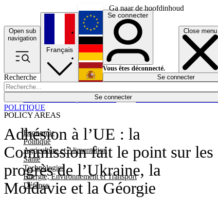
Ga naar de hoofdinhoud
Se connecter
Open sub
Close menu
English
navigation
Français
Deutsch
Vous êtes déconnecté.
Recherche
Se connecter
Español
Lumières éteintes
Se connecter
Rapporteur
Politique
Économie
Newsletters
Evénements
Em
POLITIQUE
POLICY AREAS
Adhésion à l’UE : la
Economie
Politique
Commission fait le point sur les
Agriculture et Alimentation
Santé
progrès de l’Ukraine, la
Technologies
Energie, Environnement et Transport
Moldavie et la Géorgie
Défense