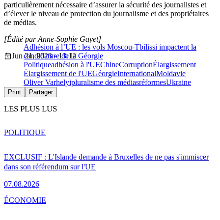
particulièrement nécessaire d’assurer la sécurité des journalistes et
d’élever le niveau de protection du journalisme et des propriétaires
de médias.
[Édité par Anne-Sophie Gayet]
Adhésion à l’UE : les vols Moscou-Tbilissi impactent la
Jun 21, 2023 - 13:12
candidature de la Géorgie
Politique
adhésion à l'UE
Chine
Corruption
Élargissement
Élargissement de l'UE
Géorgie
International
Moldavie
Oliver Varhelyi
pluralisme des médias
réformes
Ukraine
Print
Partager
LES PLUS LUS
POLITIQUE
EXCLUSIF : L'Islande demande à Bruxelles de ne pas s'immiscer
dans son référendum sur l'UE
07.08.2026
ÉCONOMIE