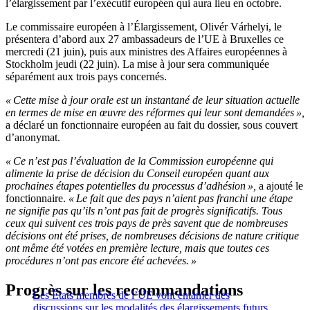
l’élargissement par l’exécutif européen qui aura lieu en octobre.
Le commissaire européen à l’Élargissement, Olivér Várhelyi, le
présentera d’abord aux 27 ambassadeurs de l’UE à Bruxelles ce
mercredi (21 juin), puis aux ministres des Affaires européennes à
Stockholm jeudi (22 juin). La mise à jour sera communiquée
séparément aux trois pays concernés.
« Cette mise à jour orale est un instantané de leur situation actuelle
en termes de mise en œuvre des réformes qui leur sont demandées »,
a déclaré un fonctionnaire européen au fait du dossier, sous couvert
d’anonymat.
« Ce n’est pas l’évaluation de la Commission européenne qui
alimente la prise de décision du Conseil européen quant aux
prochaines étapes potentielles du processus d’adhésion »,
a ajouté le
fonctionnaire.
« Le fait que des pays n’aient pas franchi une étape
ne signifie pas qu’ils n’ont pas fait de progrès significatifs. Tous
ceux qui suivent ces trois pays de près savent que de nombreuses
décisions ont été prises, de nombreuses décisions de nature critique
ont même été votées en première lecture, mais que toutes ces
procédures n’ont pas encore été achevées. »
Progrès sur les recommandations
Les États membres de l’UE vont entamer des
discussions sur les modalités des élargissements futurs