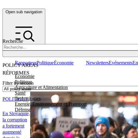
Open sub navigation
Recherche
Rapporteur
Politique
Économie
Newsletters
Evénements
Em
POLICY AREAS
RÉFORMES
Economie
Politique
Filter by section
Agriculture et Alimentation
Santé
Technologies
POLITIQUE
Energie, Environnement et Transport
Défense
En Slovaquie,
la corruption
a fortement
augmenté