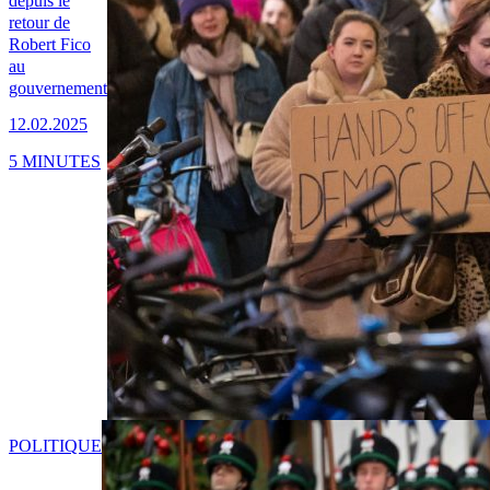
depuis le
retour de
Robert Fico
au
gouvernement
12.02.2025
5 MINUTES
POLITIQUE