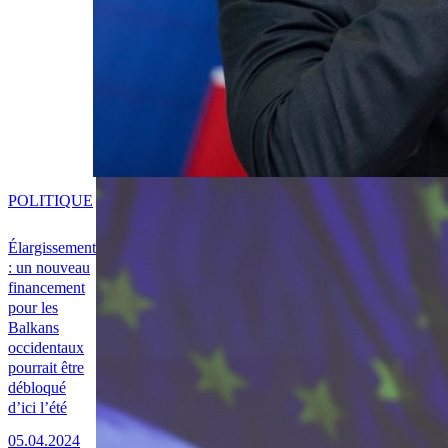
POLITIQUE
Élargissement
: un nouveau
financement
pour les
Balkans
occidentaux
pourrait être
débloqué
d’ici l’été
05.04.2024