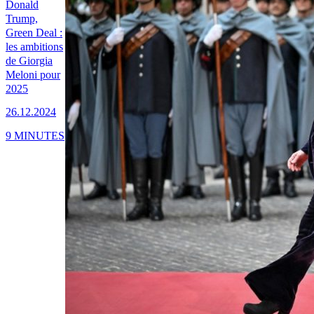
Donald
Trump,
Green Deal :
les ambitions
de Giorgia
Meloni pour
2025
26.12.2024
9 MINUTES