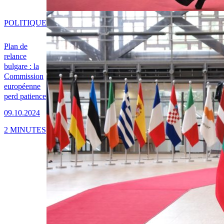
POLITIQUE
Plan de
relance
bulgare : la
Commission
européenne
perd patience
09.10.2024
2 MINUTES