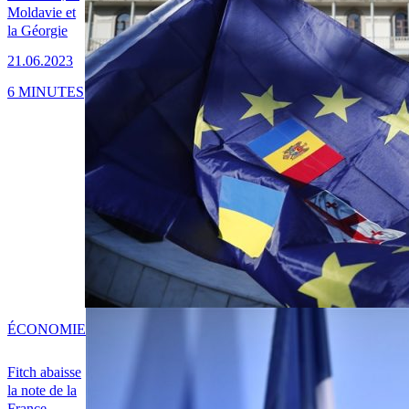
Moldavie et
la Géorgie
21.06.2023
6 MINUTES
ÉCONOMIE
Fitch abaisse
la note de la
France,