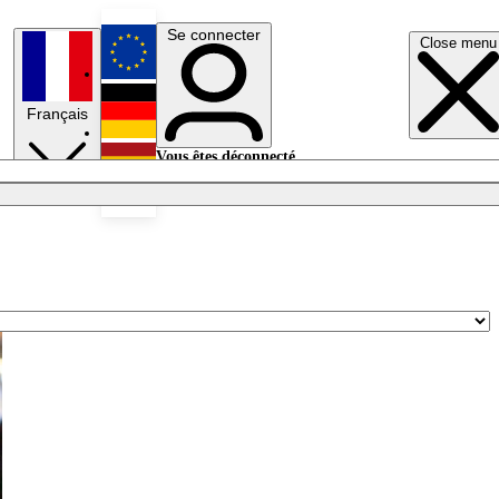
Se connecter
Close menu
English
Français
Deutsch
Vous êtes déconnecté.
Se connecter
Español
Lumières éteintes