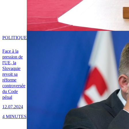
POLITIQUE
Face à la
pression de
l'UE, la
Slovaquie
revoit sa
réforme
controversée
du Code
pénal
12.07.2024
4 MINUTES