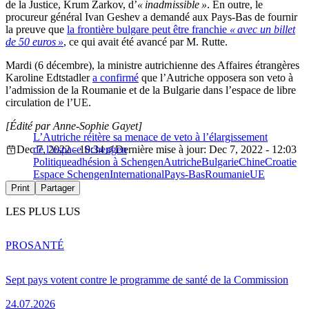
de la Justice, Krum Zarkov, d’
« inadmissible »
. En outre, le
procureur général Ivan Geshev a demandé aux Pays-Bas de fournir
la preuve que
la frontière bulgare peut être franchie
« avec un billet
de 50 euros »
, ce qui avait été avancé par M. Rutte.
Mardi (6 décembre), la ministre autrichienne des Affaires étrangères
Karoline Edtstadler
a confirmé
que l’Autriche opposera son veto à
l’admission de la Roumanie et de la Bulgarie dans l’espace de libre
circulation de l’UE.
[Édité par Anne-Sophie Gayet]
L’Autriche réitère sa menace de veto à l’élargissement
Dec 7, 2022 - 10:34
de l’espace Schengen
Dernière mise à jour: Dec 7, 2022 - 12:03
Politique
adhésion à Schengen
Autriche
Bulgarie
Chine
Croatie
Espace Schengen
International
Pays-Bas
Roumanie
UE
Print
Partager
LES PLUS LUS
PRO
SANTÉ
Sept pays votent contre le programme de santé de la Commission
24.07.2026