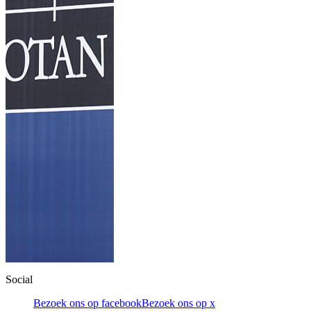
Social
Bezoek ons op facebook
Bezoek ons op x