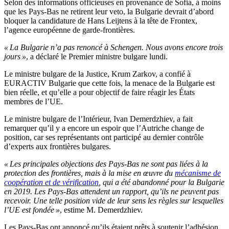
Selon des informations officieuses en provenance de Sofia, à moins
que les Pays-Bas ne retirent leur veto, la Bulgarie devrait d’abord
bloquer la candidature de Hans Leijtens à la tête de Frontex,
l’agence européenne de garde-frontières.
« La Bulgarie n’a pas renoncé à Schengen. Nous avons encore trois
jours »
, a déclaré le Premier ministre bulgare lundi.
Le ministre bulgare de la Justice, Krum Zarkov, a confié à
EURACTIV Bulgarie que cette fois, la menace de la Bulgarie est
bien réelle, et qu’elle a pour objectif de faire réagir les États
membres de l’UE.
Le ministre bulgare de l’Intérieur, Ivan Demerdzhiev, a fait
remarquer qu’il y a encore un espoir que l’Autriche change de
position, car ses représentants ont participé au dernier contrôle
d’experts aux frontières bulgares.
« Les principales objections des Pays-Bas ne sont pas liées à la
protection des frontières, mais à la mise en œuvre du
mécanisme de
coopération et de vérification
, qui a été abandonné pour la Bulgarie
en 2019. Les Pays-Bas attendent un rapport, qu’ils ne peuvent pas
recevoir. Une telle position vide de leur sens les règles sur lesquelles
l’UE est fondée »
, estime M. Demerdzhiev.
Les Pays-Bas ont annoncé qu’ils étaient prêts à soutenir l’adhésion