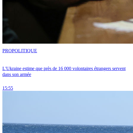
PRO
POLITIQUE
L'Ukraine estime que près de 16 000 volontaires étrangers servent
dans son armée
15:55