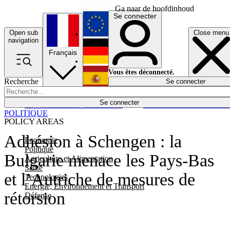
Ga naar de hoofdinhoud
Se connecter
Open sub
Close menu
English
navigation
Français
Deutsch
Vous êtes déconnecté.
Recherche
Se connecter
Español
Lumières éteintes
Se connecter
Rapporteur
Politique
Économie
Newsletters
Evénements
Em
POLITIQUE
POLICY AREAS
Adhésion à Schengen : la
Economie
Politique
Bulgarie menace les Pays-Bas
Agriculture et Alimentation
Santé
et l’Autriche de mesures de
Technologies
Energie, Environnement et Transport
rétorsion
Défense