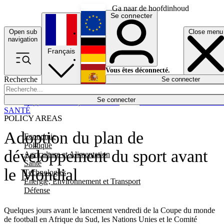
Ga naar de hoofdinhoud
Se connecter
Open sub
Close menu
English
navigation
Français
Deutsch
Vous êtes déconnecté.
Recherche
Se connecter
Español
Lumières éteintes
Se connecter
Rapporteur
Politique
Économie
Newsletters
Evénements
Em
SANTÉ
POLICY AREAS
Adoption du plan de
Economie
Politique
développement du sport avant
Agriculture et Alimentation
Santé
le Mondial
Technologies
Energie, Environnement et Transport
Défense
Quelques jours avant le lancement vendredi de la Coupe du monde
de football en Afrique du Sud, les Nations Unies et le Comité