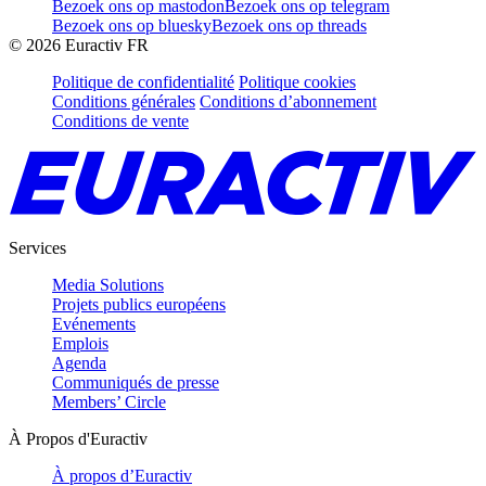
Bezoek ons op mastodon
Bezoek ons op telegram
Bezoek ons op bluesky
Bezoek ons op threads
©
2026
Euractiv FR
Politique de confidentialité
Politique cookies
Conditions générales
Conditions d’abonnement
Conditions de vente
Services
Media Solutions
Projets publics européens
Evénements
Emplois
Agenda
Communiqués de presse
Members’ Circle
À Propos d'Euractiv
À propos d’Euractiv