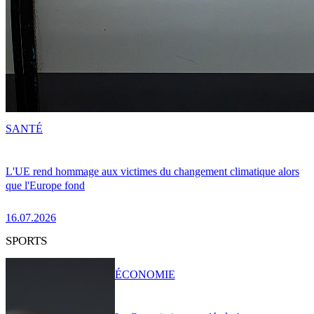
SANTÉ
L'UE rend hommage aux victimes du changement climatique alors
que l'Europe fond
16.07.2026
SPORTS
ÉCONOMIE