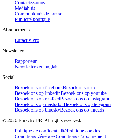
Contactez-nous
Mediahuis
Communiqués de presse
Publicité politique
Abonnements
Euractiv Pro
Newsletters
Rapporteur
Newsletters en anglais
Social
Bezoek ons op facebook
Bezoek ons op x
Bezoek ons op linkedin
Bezoek ons op youtube
Bezoek ons op rss-feed
Bezoek ons op instagram
Bezoek ons op mastodon
Bezoek ons op telegram
Bezoek ons op bluesky
Bezoek ons op threads
©
2026
Euractiv FR. All rights reserved.
Politique de confidentialité
Politique cookies
Conditions générales
Conditions d’abonnement