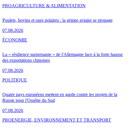
PRO
AGRICULTURE & ALIMENTATION
Poulets, bovins et ours polaires : la grippe aviaire se propage
07.08.2026
ÉCONOMIE
La « résilience surprenante » de l'Allemagne face à la forte hausse
des exportations chinoises
07.08.2026
POLITIQUE
Quatre pays européens mettent en garde contre les projets de la
Russie pour l'Ossétie du Sud
07.08.2026
PRO
ENERGIE, ENVIRONNEMENT ET TRANSPORT