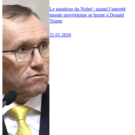
Le paradoxe du Nobel : quand l’autorité
morale norvégienne se heurte à Donald
Trump
21.01.2026