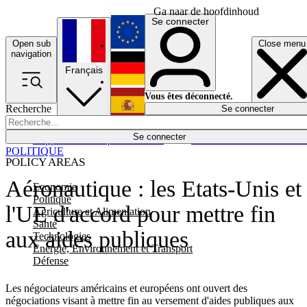
Ga naar de hoofdinhoud
Se connecter
Open sub
Close menu
English
navigation
Français
Deutsch
Vous êtes déconnecté.
Recherche
Se connecter
Español
Lumières éteintes
Se connecter
Rapporteur
Politique
Économie
Newsletters
Evénements
Em
POLITIQUE
POLICY AREAS
Aéronautique : les Etats-Unis et
Economie
Politique
l'UE d'accord pour mettre fin
Agriculture et Alimentation
Santé
aux aides publiques
Technologies
Energie, Environnement et Transport
Défense
Les négociateurs américains et européens ont ouvert des
négociations visant à mettre fin au versement d'aides publiques aux