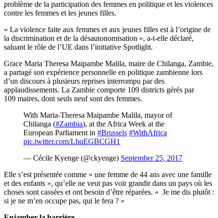
problème de la participation des femmes en politique et les violences
contre les femmes et les jeunes filles.
« La violence faite aux femmes et aux jeunes filles est à l’origine de
la discrimination et de la désautonomisation », a-t-elle déclaré,
saluant le rôle de l’UE dans l’initiative Spotlight.
Grace Maria Theresa Maipambe Malila, maire de Chilanga, Zambie,
a partagé son expérience personnelle en politique zambienne lors
d’un discours à plusieurs reprises interrompu par des
applaudissements. La Zambie comporte 109 districts gérés par
109 maires, dont seuls neuf sont des femmes.
With Maria-Theresa Maipambe Malila, mayor of
Chilanga (
#Zambia
), at the Africa Week at the
European Parliament in
#Brussels
#WithAfrica
pic.twitter.com/LhqEGBCGH1
— Cécile Kyenge (@ckyenge)
September 25, 2017
Elle s’est présentée comme « une femme de 44 ans avec une famille
et des enfants », qu’elle ne veut pas voir grandir dans un pays où les
choses sont cassées et ont besoin d’être réparées. « Je me dis plutôt :
si je ne m’en occupe pas, qui le fera ? »
Enjamber la barrière