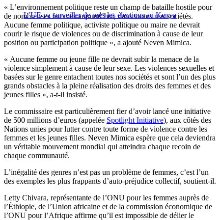
« L’environnement politique reste un champ de bataille hostile pour
L’UE va surveiller de près les élections au Kenya
de nombreuses femmes aujourd’hui, dans toutes nos sociétés.
Aucune femme politique, activiste politique ou maire ne devrait
courir le risque de violences ou de discrimination à cause de leur
position ou participation politique », a ajouté Neven Mimica.
« Aucune femme ou jeune fille ne devrait subir la menace de la
violence simplement à cause de leur sexe. Les violences sexuelles et
basées sur le genre entachent toutes nos sociétés et sont l’un des plus
grands obstacles à la pleine réalisation des droits des femmes et des
jeunes filles », a-t-il insisté.
Le commissaire est particulièrement fier d’avoir lancé une initiative
de 500 millions d’euros (appelée
Spotlight Initiative
), aux côtés des
Nations unies pour lutter contre toute forme de violence contre les
femmes et les jeunes filles. Neven Mimica espère que cela deviendra
un véritable mouvement mondial qui atteindra chaque recoin de
chaque communauté.
L’inégalité des genres n’est pas un problème de femmes, c’est l’un
des exemples les plus frappants d’auto-préjudice collectif, soutient-il.
Letty Chivara, représentante de l’ONU pour les femmes auprès de
l’Éthiopie, de l’Union africaine et de la commission économique de
l’ONU pour l’Afrique affirme qu’il est impossible de délier le