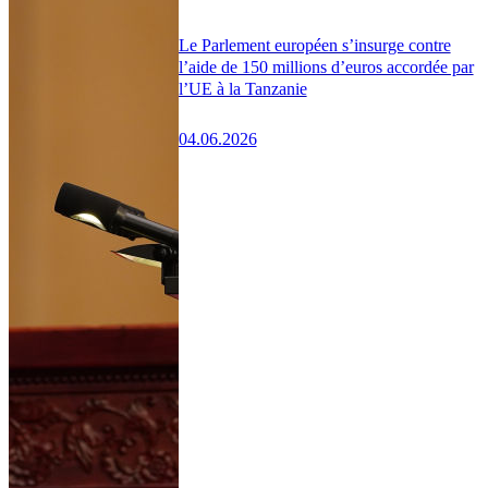
Le Parlement européen s’insurge contre
l’aide de 150 millions d’euros accordée par
l’UE à la Tanzanie
04.06.2026