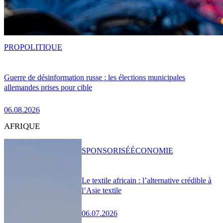
PRO
POLITIQUE
Guerre de désinformation russe : les élections municipales
allemandes prises pour cible
06.08.2026
AFRIQUE
SPONSORISÉ
ÉCONOMIE
Le textile africain : l’alternative crédible à
l’Asie textile
06.07.2026