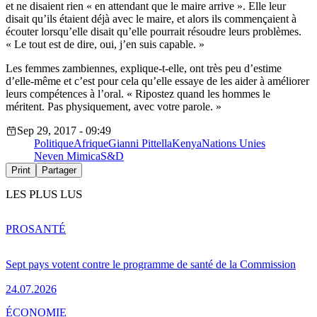
et ne disaient rien « en attendant que le maire arrive ». Elle leur
disait qu’ils étaient déjà avec le maire, et alors ils commençaient à
écouter lorsqu’elle disait qu’elle pourrait résoudre leurs problèmes.
« Le tout est de dire, oui, j’en suis capable. »
Les femmes zambiennes, explique-t-elle, ont très peu d’estime
d’elle-même et c’est pour cela qu’elle essaye de les aider à améliorer
leurs compétences à l’oral. « Ripostez quand les hommes le
méritent. Pas physiquement, avec votre parole. »
Sep 29, 2017 - 09:49
Politique
Afrique
Gianni Pittella
Kenya
Nations Unies
Neven Mimica
S&D
Print
Partager
LES PLUS LUS
PRO
SANTÉ
Sept pays votent contre le programme de santé de la Commission
24.07.2026
ÉCONOMIE