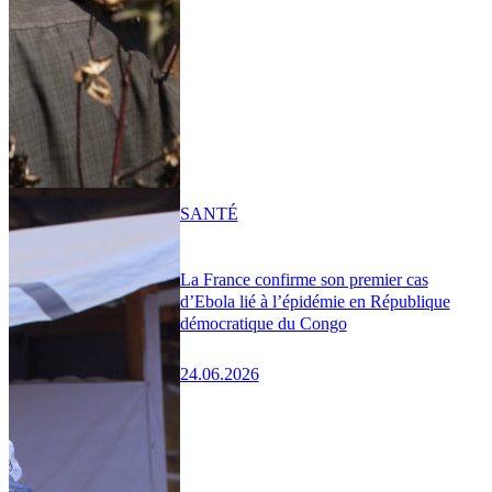
SANTÉ
La France confirme son premier cas
d’Ebola lié à l’épidémie en République
démocratique du Congo
24.06.2026