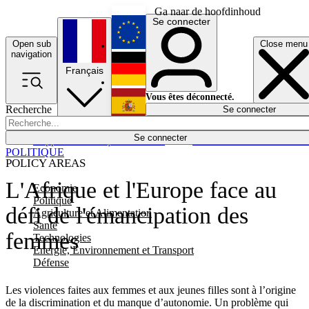
Ga naar de hoofdinhoud
Se connecter
Open sub
Close menu
English
navigation
Français
Deutsch
Vous êtes déconnecté.
Recherche
Se connecter
Español
Lumières éteintes
Se connecter
Rapporteur
Politique
Économie
Newsletters
Evénements
Em
POLITIQUE
POLICY AREAS
L'Afrique et l'Europe face au
Economie
Politique
défi de l'émancipation des
Agriculture et Alimentation
Santé
femmes
Technologies
Energie, Environnement et Transport
Défense
Les violences faites aux femmes et aux jeunes filles sont à l’origine
de la discrimination et du manque d’autonomie. Un problème qui