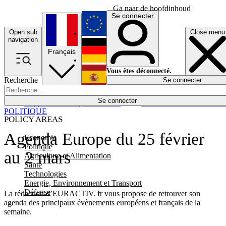
Ga naar de hoofdinhoud
Se connecter
Open sub
Close menu
English
navigation
Français
Deutsch
Vous êtes déconnecté.
Recherche
Se connecter
Español
Lumières éteintes
Se connecter
Rapporteur
Politique
Économie
Newsletters
Evénements
Em
POLITIQUE
POLICY AREAS
Agenda Europe du 25 février
Economie
Politique
au 2 mars
Agriculture et Alimentation
Santé
Technologies
Energie, Environnement et Transport
Défense
La rédaction d’EURACTIV. fr vous propose de retrouver son
agenda des principaux évènements européens et français de la
semaine.