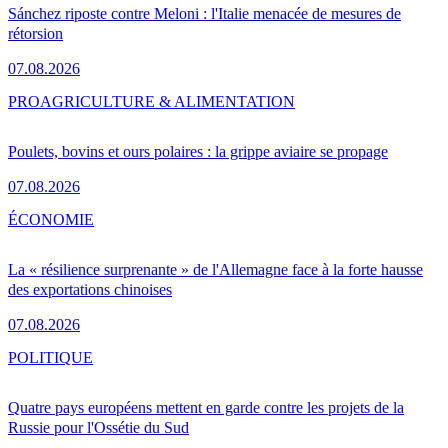
Sánchez riposte contre Meloni : l'Italie menacée de mesures de
rétorsion
07.08.2026
PRO
AGRICULTURE & ALIMENTATION
Poulets, bovins et ours polaires : la grippe aviaire se propage
07.08.2026
ÉCONOMIE
La « résilience surprenante » de l'Allemagne face à la forte hausse
des exportations chinoises
07.08.2026
POLITIQUE
Quatre pays européens mettent en garde contre les projets de la
Russie pour l'Ossétie du Sud