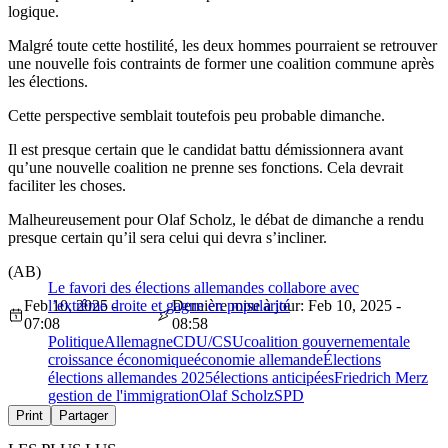
logique.
Malgré toute cette hostilité, les deux hommes pourraient se retrouver
une nouvelle fois contraints de former une coalition commune après
les élections.
Cette perspective semblait toutefois peu probable dimanche.
Il est presque certain que le candidat battu démissionnera avant
qu’une nouvelle coalition ne prenne ses fonctions. Cela devrait
faciliter les choses.
Malheureusement pour Olaf Scholz, le débat de dimanche a rendu
presque certain qu’il sera celui qui devra s’incliner.
(AB)
Le favori des élections allemandes collabore avec
Feb 10, 2025 -
l’extrême droite et gagne en popularité
Dernière mise à jour: Feb 10, 2025 -
07:08
08:58
Politique
Allemagne
CDU/CSU
coalition gouvernementale
croissance économique
économie allemande
Élections
élections allemandes 2025
élections anticipées
Friedrich Merz
gestion de l'immigration
Olaf Scholz
SPD
Print
Partager