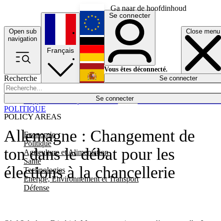
Ga naar de hoofdinhoud
Se connecter
Open sub
Close menu
English
navigation
Français
Deutsch
Vous êtes déconnecté.
Recherche
Se connecter
Español
Lumières éteintes
Se connecter
Rapporteur
Politique
Économie
Newsletters
Evénements
Em
POLITIQUE
POLICY AREAS
Allemagne : Changement de
Economie
Politique
ton dans le débat pour les
Agriculture et Alimentation
Santé
élections à la chancellerie
Technologies
Energie, Environnement et Transport
Défense