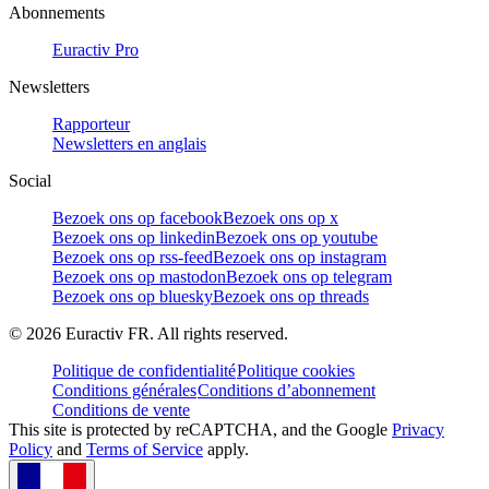
Abonnements
Euractiv Pro
Newsletters
Rapporteur
Newsletters en anglais
Social
Bezoek ons op facebook
Bezoek ons op x
Bezoek ons op linkedin
Bezoek ons op youtube
Bezoek ons op rss-feed
Bezoek ons op instagram
Bezoek ons op mastodon
Bezoek ons op telegram
Bezoek ons op bluesky
Bezoek ons op threads
©
2026
Euractiv FR. All rights reserved.
Politique de confidentialité
Politique cookies
Conditions générales
Conditions d’abonnement
Conditions de vente
This site is protected by reCAPTCHA, and the Google
Privacy
Policy
and
Terms of Service
apply.