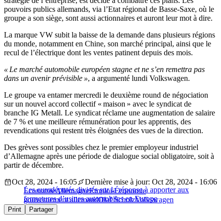
stratégie de l’entreprise, est décidé à combattre ces plans. Les
pouvoirs publics allemands, via l’Etat régional de Basse-Saxe, où le
groupe a son siège, sont aussi actionnaires et auront leur mot à dire.
La marque VW subit la baisse de la demande dans plusieurs régions
du monde, notamment en Chine, son marché principal, ainsi que le
recul de l’électrique dont les ventes patinent depuis des mois.
« Le marché automobile européen stagne et ne s’en remettra pas
dans un avenir prévisible »
, a argumenté lundi Volkswagen.
Le groupe va entamer mercredi le deuxième round de négociation
sur un nouvel accord collectif « maison » avec le syndicat de
branche IG Metall. Le syndicat réclame une augmentation de salaire
de 7 % et une meilleure rémunération pour les apprentis, des
revendications qui restent très éloignées des vues de la direction.
Des grèves sont possibles chez le premier employeur industriel
d’Allemagne après une période de dialogue social obligatoire, soit à
partir de décembre.
Oct 28, 2024 - 16:05
Dernière mise à jour: Oct 28, 2024 - 16:06
Les eurodéputés divisés sur la réponse à apporter aux
Économie
Allemagne
Emploi-Économie
fermetures d’usines automobiles en Europe
gouvernement allemand
Olaf Scholz
Volkswagen
Print
Partager