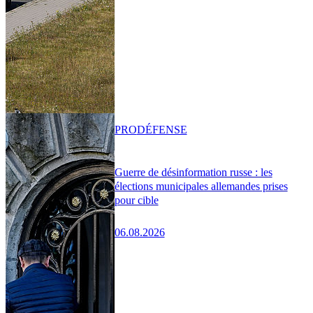
PRO
DÉFENSE
Guerre de désinformation russe : les
élections municipales allemandes prises
pour cible
06.08.2026