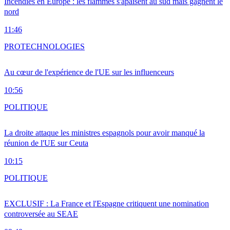
Incendies en Europe : les flammes s'apaisent au sud mais gagnent le
nord
11:46
PRO
TECHNOLOGIES
Au cœur de l'expérience de l'UE sur les influenceurs
10:56
POLITIQUE
La droite attaque les ministres espagnols pour avoir manqué la
réunion de l'UE sur Ceuta
10:15
POLITIQUE
EXCLUSIF : La France et l'Espagne critiquent une nomination
controversée au SEAE