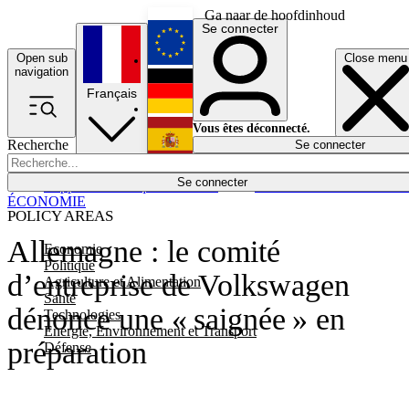
Ga naar de hoofdinhoud
Se connecter
Open sub
Close menu
English
navigation
Français
Deutsch
Vous êtes déconnecté.
Recherche
Se connecter
Español
Lumières éteintes
Se connecter
Rapporteur
Politique
Économie
Newsletters
Evénements
Em
ÉCONOMIE
POLICY AREAS
Allemagne : le comité
Economie
Politique
d’entreprise de Volkswagen
Agriculture et Alimentation
Santé
dénonce une « saignée » en
Technologies
Energie, Environnement et Transport
préparation
Défense