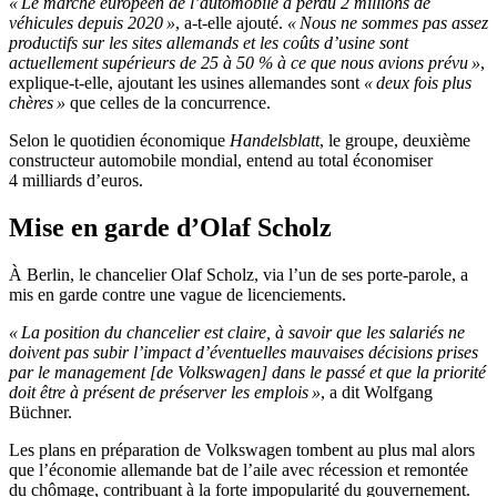
« Le marché européen de l’automobile a perdu 2 millions de
véhicules depuis 2020 »
, a-t-elle ajouté.
« Nous ne sommes pas assez
productifs sur les sites allemands et les coûts d’usine sont
actuellement supérieurs de 25 à 50 % à ce que nous avions prévu »
,
explique-t-elle, ajoutant les usines allemandes sont
« deux fois plus
chères »
que celles de la concurrence.
Selon le quotidien économique
Handelsblatt
, le groupe, deuxième
constructeur automobile mondial, entend au total économiser
4 milliards d’euros.
Mise en garde d’Olaf Scholz
À Berlin, le chancelier Olaf Scholz, via l’un de ses porte-parole, a
mis en garde contre une vague de licenciements.
« La position du chancelier est claire, à savoir que les salariés ne
doivent pas subir l’impact d’éventuelles mauvaises décisions prises
par le management [de Volkswagen] dans le passé et que la priorité
doit être à présent de préserver les emplois »
, a dit Wolfgang
Büchner.
Les plans en préparation de Volkswagen tombent au plus mal alors
que l’économie allemande bat de l’aile avec récession et remontée
du chômage, contribuant à la forte impopularité du gouvernement.