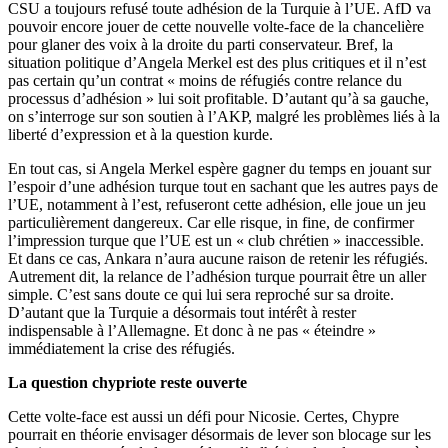
CSU a toujours refusé toute adhésion de la Turquie à l’UE. AfD va
pouvoir encore jouer de cette nouvelle volte-face de la chancelière
pour glaner des voix à la droite du parti conservateur. Bref, la
situation politique d’Angela Merkel est des plus critiques et il n’est
pas certain qu’un contrat « moins de réfugiés contre relance du
processus d’adhésion » lui soit profitable. D’autant qu’à sa gauche,
on s’interroge sur son soutien à l’AKP, malgré les problèmes liés à la
liberté d’expression et à la question kurde.
En tout cas, si Angela Merkel espère gagner du temps en jouant sur
l’espoir d’une adhésion turque tout en sachant que les autres pays de
l’UE, notamment à l’est, refuseront cette adhésion, elle joue un jeu
particulièrement dangereux. Car elle risque, in fine, de confirmer
l’impression turque que l’UE est un « club chrétien » inaccessible.
Et dans ce cas, Ankara n’aura aucune raison de retenir les réfugiés.
Autrement dit, la relance de l’adhésion turque pourrait être un aller
simple. C’est sans doute ce qui lui sera reproché sur sa droite.
D’autant que la Turquie a désormais tout intérêt à rester
indispensable à l’Allemagne. Et donc à ne pas « éteindre »
immédiatement la crise des réfugiés.
La question chypriote reste ouverte
Cette volte-face est aussi un défi pour Nicosie. Certes, Chypre
pourrait en théorie envisager désormais de lever son blocage sur les