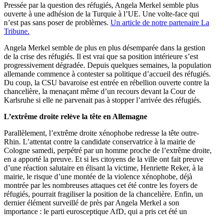
Pressée par la question des réfugiés, Angela Merkel semble plus
ouverte à une adhésion de la Turquie à l’UE. Une volte-face qui
n’est pas sans poser de problèmes.
Un article de notre partenaire La
Tribune.
Angela Merkel semble de plus en plus désemparée dans la gestion
de la crise des réfugiés. Il est vrai que sa position intérieure s’est
progressivement dégradée. Depuis quelques semaines, la population
allemande commence à contester sa politique d’accueil des réfugiés.
Du coup, la CSU bavaroise est entrée en rébellion ouverte contre la
chancelière, la menaçant même d’un recours devant la Cour de
Karlsruhe si elle ne parvenait pas à stopper l’arrivée des réfugiés.
L’extrême droite relève la tête en Allemagne
Parallèlement, l’extrême droite xénophobe redresse la tête outre-
Rhin. L’attentat contre la candidate conservatrice à la mairie de
Cologne samedi, perpétré par un homme proche de l’extrême droite,
en a apporté la preuve. Et si les citoyens de la ville ont fait preuve
d’une réaction salutaire en élisant la victime, Henriette Reker, à la
mairie, le risque d’une montée de la violence xénophobe, déjà
montrée par les nombreuses attaques cet été contre les foyers de
réfugiés, pourrait fragiliser la position de la chancelière. Enfin, un
dernier élément surveillé de près par Angela Merkel a son
importance : le parti eurosceptique AfD, qui a pris cet été un