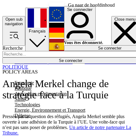
Ga naar de hoofdinhoud
Se connecter
Open sub
Close menu
English
navigation
Français
Deutsch
Vous êtes déconnecté.
Recherche
Se connecter
Español
Lumières éteintes
Se connecter
Rapporteur
Politique
Économie
Newsletters
Evénements
Em
POLITIQUE
POLICY AREAS
Angela Merkel change de
Economie
Politique
stratégie face à la Turquie
Agriculture et Alimentation
Santé
Technologies
Energie, Environnement et Transport
Défense
Pressée par la question des réfugiés, Angela Merkel semble plus
ouverte à une adhésion de la Turquie à l’UE. Une volte-face qui
n’est pas sans poser de problèmes.
Un article de notre partenaire La
Tribune.