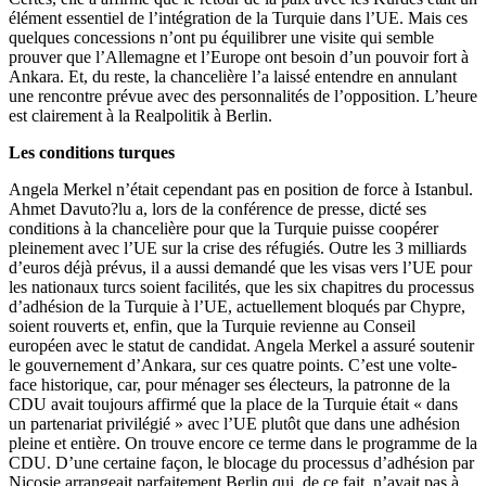
élément essentiel de l’intégration de la Turquie dans l’UE. Mais ces
quelques concessions n’ont pu équilibrer une visite qui semble
prouver que l’Allemagne et l’Europe ont besoin d’un pouvoir fort à
Ankara. Et, du reste, la chancelière l’a laissé entendre en annulant
une rencontre prévue avec des personnalités de l’opposition. L’heure
est clairement à la Realpolitik à Berlin.
Les conditions turques
Angela Merkel n’était cependant pas en position de force à Istanbul.
Ahmet Davuto?lu a, lors de la conférence de presse, dicté ses
conditions à la chancelière pour que la Turquie puisse coopérer
pleinement avec l’UE sur la crise des réfugiés. Outre les 3 milliards
d’euros déjà prévus, il a aussi demandé que les visas vers l’UE pour
les nationaux turcs soient facilités, que les six chapitres du processus
d’adhésion de la Turquie à l’UE, actuellement bloqués par Chypre,
soient rouverts et, enfin, que la Turquie revienne au Conseil
européen avec le statut de candidat. Angela Merkel a assuré soutenir
le gouvernement d’Ankara, sur ces quatre points. C’est une volte-
face historique, car, pour ménager ses électeurs, la patronne de la
CDU avait toujours affirmé que la place de la Turquie était « dans
un partenariat privilégié » avec l’UE plutôt que dans une adhésion
pleine et entière. On trouve encore ce terme dans le programme de la
CDU. D’une certaine façon, le blocage du processus d’adhésion par
Nicosie arrangeait parfaitement Berlin qui, de ce fait, n’avait pas à