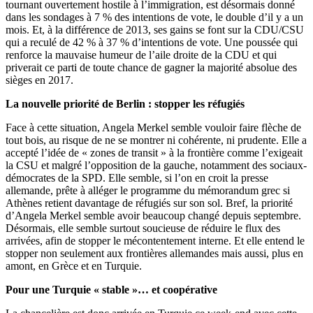
tournant ouvertement hostile à l’immigration, est désormais donné
dans les sondages à 7 % des intentions de vote, le double d’il y a un
mois. Et, à la différence de 2013, ses gains se font sur la CDU/CSU
qui a reculé de 42 % à 37 % d’intentions de vote. Une poussée qui
renforce la mauvaise humeur de l’aile droite de la CDU et qui
priverait ce parti de toute chance de gagner la majorité absolue des
sièges en 2017.
La nouvelle priorité de Berlin : stopper les réfugiés
Face à cette situation, Angela Merkel semble vouloir faire flèche de
tout bois, au risque de ne se montrer ni cohérente, ni prudente. Elle a
accepté l’idée de « zones de transit » à la frontière comme l’exigeait
la CSU et malgré l’opposition de la gauche, notamment des sociaux-
démocrates de la SPD. Elle semble, si l’on en croit la presse
allemande, prête à alléger le programme du mémorandum grec si
Athènes retient davantage de réfugiés sur son sol. Bref, la priorité
d’Angela Merkel semble avoir beaucoup changé depuis septembre.
Désormais, elle semble surtout soucieuse de réduire le flux des
arrivées, afin de stopper le mécontentement interne. Et elle entend le
stopper non seulement aux frontières allemandes mais aussi, plus en
amont, en Grèce et en Turquie.
Pour une Turquie « stable »… et coopérative