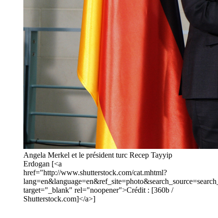
Angela Merkel et le président turc Recep Tayyip
Erdogan [<a
href="http://www.shutterstock.com/cat.mhtml?
lang=en&language=en&ref_site=photo&search_source=sear
target="_blank" rel="noopener">Crédit : [360b /
Shutterstock.com]</a>]