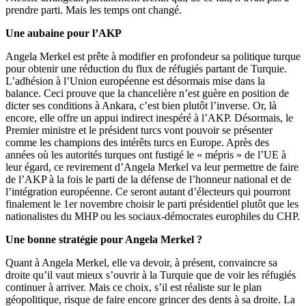
prendre parti. Mais les temps ont changé.
Une aubaine pour l’AKP
Angela Merkel est prête à modifier en profondeur sa politique turque
pour obtenir une réduction du flux de réfugiés partant de Turquie.
L’adhésion à l’Union européenne est désormais mise dans la
balance. Ceci prouve que la chancelière n’est guère en position de
dicter ses conditions à Ankara, c’est bien plutôt l’inverse. Or, là
encore, elle offre un appui indirect inespéré à l’AKP. Désormais, le
Premier ministre et le président turcs vont pouvoir se présenter
comme les champions des intérêts turcs en Europe. Après des
années où les autorités turques ont fustigé le « mépris » de l’UE à
leur égard, ce revirement d’Angela Merkel va leur permettre de faire
de l’AKP à la fois le parti de la défense de l’honneur national et de
l’intégration européenne. Ce seront autant d’électeurs qui pourront
finalement le 1er novembre choisir le parti présidentiel plutôt que les
nationalistes du MHP ou les sociaux-démocrates europhiles du CHP.
Une bonne stratégie pour Angela Merkel ?
Quant à Angela Merkel, elle va devoir, à présent, convaincre sa
droite qu’il vaut mieux s’ouvrir à la Turquie que de voir les réfugiés
continuer à arriver. Mais ce choix, s’il est réaliste sur le plan
géopolitique, risque de faire encore grincer des dents à sa droite. La