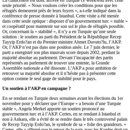
La chancelière est donc arrivée en Turquie ce week-end avec cette
seule priorité. « Nous voulons créer les conditions pour que les
réfugiés demeurent près de leurs foyers », a-t-elle indiqué dans la
conférence de presse donnée à Istanbul. Cette visite a été menée
dans cette seule optique : disposer d’un gouvernement turc « stable »
et coopératif pour maintenir sur son sol le plus de réfugiés possible.
Or, concernant la « stabilité », il n’y a en Turquie qu’une seule
solution : le soutien au parti du Président de la République Recep
Tayyip Erdo?an et du Premier ministre Ahmet Davuto?lu, l’AKP.
Or, l’AKP n’est pas dans une position aisée. Le 7 juin dernier, le
parti a enregistré son plus mauvais score depuis 2002, perdant la
majorité absolue au parlement. Devant l’incapacité des partis
représentés au parlement de trouver une entente, la Grande
Assemblée nationale a été dissoute. L’AKP a pour ambition de
retrouver sa majorité absolue et il n’hésite pas à présenter cette
option comme le seul gage de stabilité pour le pays.
Un soutien à l’AKP en campagne ?
En se rendant en Turquie deux semaines avant les élections du 1er
novembre pour y déclarer que l’Europe « a besoin d’une Turquie
stable », Angela Merkel apporte un soutien prononcé au
gouvernement turc et à l’AKP. Certes, en se rendant à Istanbul et
non à Ankara, elle a évité de se rendre dans le très controversé palais
de Recep Tayyip Erdo?an, le symbole de sa « folie des grandeurs. »
Certes, elle a affirmé que le retour de la paix avec les Kurdes était un