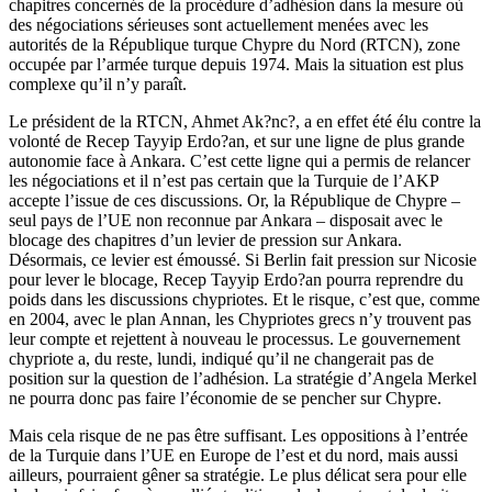
chapitres concernés de la procédure d’adhésion dans la mesure où
des négociations sérieuses sont actuellement menées avec les
autorités de la République turque Chypre du Nord (RTCN), zone
occupée par l’armée turque depuis 1974. Mais la situation est plus
complexe qu’il n’y paraît.
Le président de la RTCN, Ahmet Ak?nc?, a en effet été élu contre la
volonté de Recep Tayyip Erdo?an, et sur une ligne de plus grande
autonomie face à Ankara. C’est cette ligne qui a permis de relancer
les négociations et il n’est pas certain que la Turquie de l’AKP
accepte l’issue de ces discussions. Or, la République de Chypre –
seul pays de l’UE non reconnue par Ankara – disposait avec le
blocage des chapitres d’un levier de pression sur Ankara.
Désormais, ce levier est émoussé. Si Berlin fait pression sur Nicosie
pour lever le blocage, Recep Tayyip Erdo?an pourra reprendre du
poids dans les discussions chypriotes. Et le risque, c’est que, comme
en 2004, avec le plan Annan, les Chypriotes grecs n’y trouvent pas
leur compte et rejettent à nouveau le processus. Le gouvernement
chypriote a, du reste, lundi, indiqué qu’il ne changerait pas de
position sur la question de l’adhésion. La stratégie d’Angela Merkel
ne pourra donc pas faire l’économie de se pencher sur Chypre.
Mais cela risque de ne pas être suffisant. Les oppositions à l’entrée
de la Turquie dans l’UE en Europe de l’est et du nord, mais aussi
ailleurs, pourraient gêner sa stratégie. Le plus délicat sera pour elle