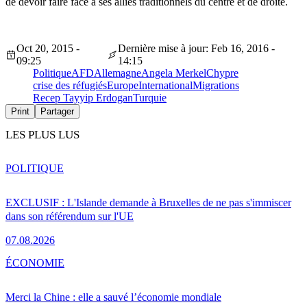
de devoir faire face à ses alliés traditionnels du centre et de droite.
Oct 20, 2015 -
Dernière mise à jour: Feb 16, 2016 -
09:25
14:15
Politique
AFD
Allemagne
Angela Merkel
Chypre
crise des réfugiés
Europe
International
Migrations
Recep Tayyip Erdogan
Turquie
Print
Partager
LES PLUS LUS
POLITIQUE
EXCLUSIF : L'Islande demande à Bruxelles de ne pas s'immiscer
dans son référendum sur l'UE
07.08.2026
ÉCONOMIE
Merci la Chine : elle a sauvé l’économie mondiale