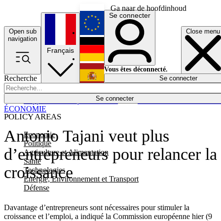
Ga naar de hoofdinhoud
Se connecter
Open sub
Close menu
English
navigation
Français
Deutsch
Vous êtes déconnecté.
Recherche
Se connecter
Español
Lumières éteintes
Se connecter
Rapporteur
Politique
Économie
Newsletters
Evénements
Em
ÉCONOMIE
POLICY AREAS
Antonio Tajani veut plus
Economie
Politique
d’entrepreneurs pour relancer la
Agriculture et Alimentation
Santé
croissance
Technologies
Energie, Environnement et Transport
Défense
Davantage d’entrepreneurs sont nécessaires pour stimuler la
croissance et l’emploi, a indiqué la Commission européenne hier (9