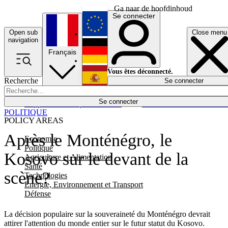
Ga naar de hoofdinhoud
Se connecter
Open sub
Close menu
English
navigation
Français
Deutsch
Vous êtes déconnecté.
Recherche
Se connecter
Español
Lumières éteintes
Se connecter
Rapporteur
Politique
Économie
Newsletters
Evénements
Em
POLITIQUE
POLICY AREAS
Après le Monténégro, le
Economie
Politique
Kosovo sur le devant de la
Agriculture et Alimentation
Santé
scène?
Technologies
Energie, Environnement et Transport
Défense
La décision populaire sur la souveraineté du Monténégro devrait
attirer l'attention du monde entier sur le futur statut du Kosovo.