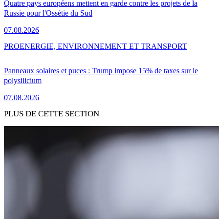
Quatre pays européens mettent en garde contre les projets de la
Russie pour l'Ossétie du Sud
07.08.2026
PRO
ENERGIE, ENVIRONNEMENT ET TRANSPORT
Panneaux solaires et puces : Trump impose 15% de taxes sur le
polysilicium
07.08.2026
PLUS DE CETTE SECTION