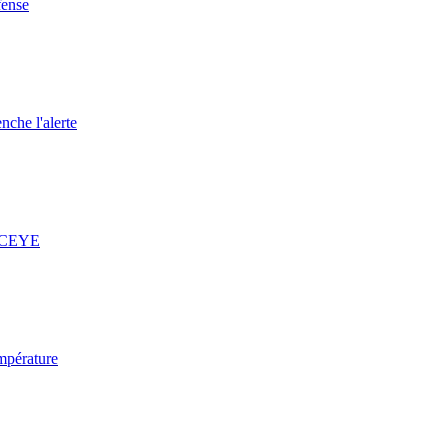
fense
nche l'alerte
 ICEYE
mpérature