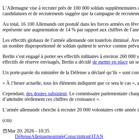
L’Allemagne vise à recruter près de 100 000 soldats supplémentaires d’
candidatures et de recrutements suggère que la campagne de recrutemen
Au total, 16 100 Allemands ont postulé dans les forces armées en févr
représente une augmentation de 14 % par rapport aux chiffres de l’anné
Les effectifs globaux de l’armée allemande ont toutefois diminué. Av
un nombre disproportionné de soldats quittent le service comme prévu 
Berlin s’est engagé à porter ses effectifs militaires à environ 260 000 s
effectifs de réserve envisagés, Berlin a décidé
de mettre en place
un se
Un porte-parole du ministère de la Défense a déclaré qu’ils « sont con
« À l’heure actuelle, tous les éléments indiquent que ce sera le cas », a
Cependant,
des doutes subsistent
. Le commissaire parlementaire chargé
d’atteindre réellement ces chiffres de croissance ».
L’armée allemande cherche à recruter 20 000 volontaires cette année seu
(cm)
Mar 20, 2026 - 10:35
Défense
Allemagne
armée
Conscription
OTAN