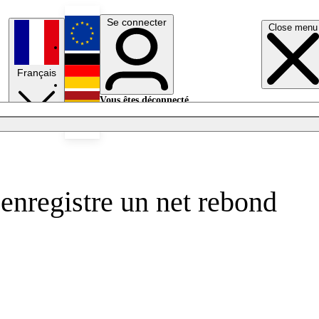
Se connecter
Close menu
English
Français
Deutsch
Vous êtes déconnecté.
Se connecter
Español
Lumières éteintes
enregistre un net rebond