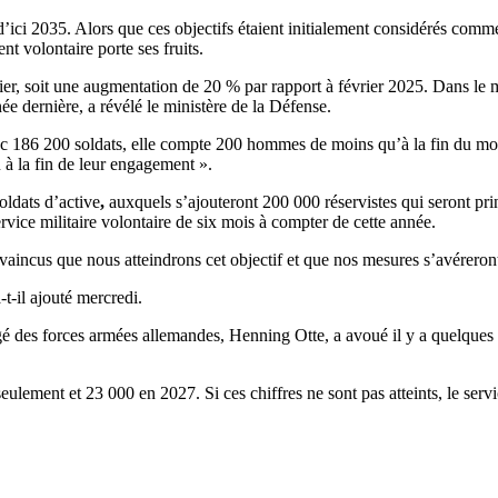
ici 2035. Alors que ces objectifs étaient initialement considérés comme
t volontaire porte ses fruits.
ier, soit une augmentation de 20 % par rapport à février 2025. Dans le m
e dernière, a révélé le ministère de la Défense.
ec 186 200 soldats, elle compte 200 hommes de moins qu’à la fin du moi
à la fin de leur engagement ».
oldats d’active
,
auxquels s’ajouteront 200 000 réservistes qui seront pri
rvice militaire volontaire de six mois à compter de cette année.
vaincus que nous atteindrons cet objectif et que nos mesures s’avéreront
-t-il ajouté mercredi.
 des forces armées allemandes, Henning Otte, a avoué il y a quelques se
lement et 23 000 en 2027. Si ces chiffres ne sont pas atteints, le servic