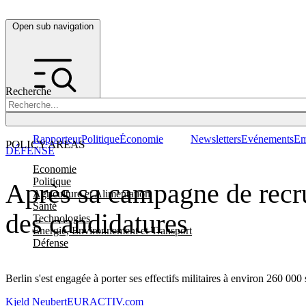
Open sub navigation
Recherche
Rapporteur
Politique
Économie
Newsletters
Evénements
Em
POLICY AREAS
DÉFENSE
Economie
Politique
Après sa campagne de recru
Agriculture et Alimentation
Santé
des candidatures
Technologies
Energie, Environnement et Transport
Défense
Berlin s'est engagée à porter ses effectifs militaires à environ 260 000 
Kjeld Neubert
EURACTIV.com