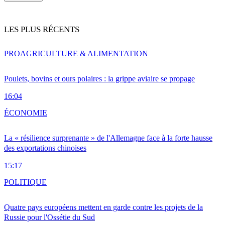
LES PLUS RÉCENTS
PRO
AGRICULTURE & ALIMENTATION
Poulets, bovins et ours polaires : la grippe aviaire se propage
16:04
ÉCONOMIE
La « résilience surprenante » de l'Allemagne face à la forte hausse
des exportations chinoises
15:17
POLITIQUE
Quatre pays européens mettent en garde contre les projets de la
Russie pour l'Ossétie du Sud