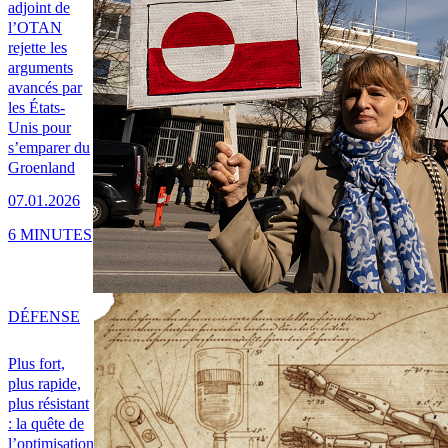
adjoint de
l’OTAN
rejette les
arguments
avancés par
les États-
Unis pour
s’emparer du
Groenland
07.01.2026
6 MINUTES
DÉFENSE
Plus fort,
plus rapide,
plus résistant
: la quête de
l’optimisation