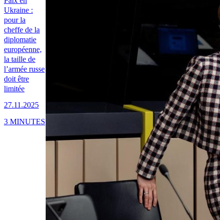
Paix en
Ukraine :
pour la
cheffe de la
diplomatie
européenne,
la taille de
l’armée russe
doit être
limitée
27.11.2025
3 MINUTES