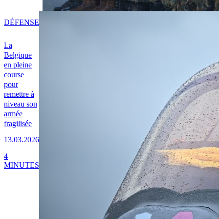
DÉFENSE
La
Belgique
en pleine
course
pour
remettre à
niveau son
armée
fragilisée
13.03.2026
4
MINUTES