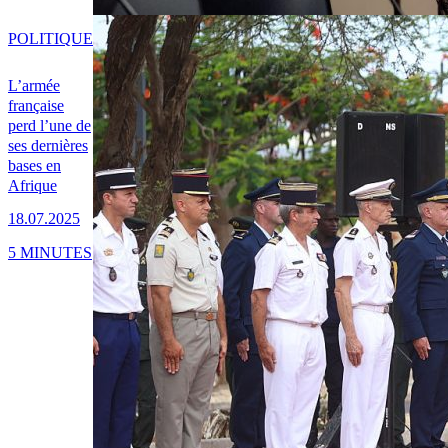
POLITIQUE
L’armée
française
perd l’une de
ses dernières
bases en
Afrique
18.07.2025
5 MINUTES