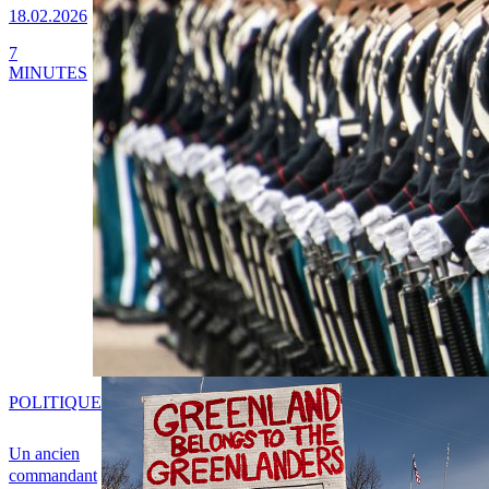
18.02.2026
7
MINUTES
POLITIQUE
Un ancien
commandant