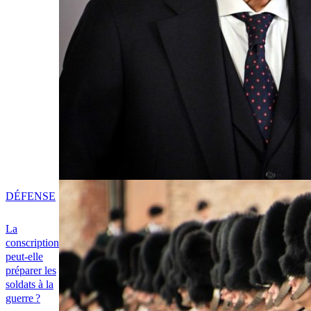
DÉFENSE
La
conscription
peut-elle
préparer les
soldats à la
guerre ?