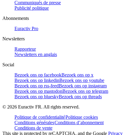
Communiqués de presse
Publicité politique
Abonnements
Euractiv Pro
Newsletters
Rapporteur
Newsletters en anglais
Social
Bezoek ons op facebook
Bezoek ons op x
Bezoek ons op linkedin
Bezoek ons op youtube
Bezoek ons op rss-feed
Bezoek ons op instagram
Bezoek ons op mastodon
Bezoek ons op telegram
Bezoek ons op bluesky
Bezoek ons op threads
©
2026
Euractiv FR. All rights reserved.
Politique de confidentialité
Politique cookies
Conditions générales
Conditions d’abonnement
Conditions de vente
This site is protected by reCAPTCHA, and the Google
Privacy