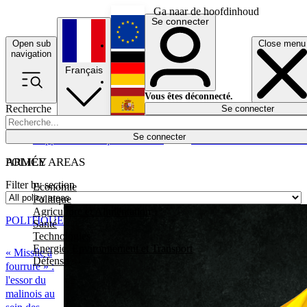
Ga naar de hoofdinhoud
Se connecter
Open sub
Close menu
English
navigation
Français
Deutsch
Vous êtes déconnecté.
Recherche
Se connecter
Español
Lumières éteintes
Se connecter
Rapporteur
Politique
Économie
Newsletters
Evénements
Em
POLICY AREAS
ARMÉE
Filter by section
Economie
Politique
Agriculture et Alimentation
POLITIQUE
Santé
Technologies
Energie, Environnement et Transport
« Missile à
Défense
fourrure » :
l'essor du
malinois au