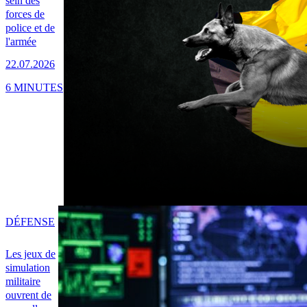
sein des
forces de
police et de
l'armée
22.07.2026
6 MINUTES
DÉFENSE
Les jeux de
simulation
militaire
ouvrent de