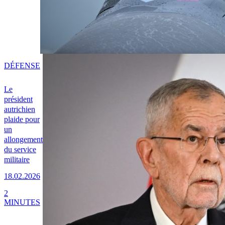
DÉFENSE
Le
président
autrichien
plaide pour
un
allongement
du service
militaire
18.02.2026
2
MINUTES