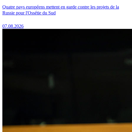
Quatre pays européens mettent en garde contre les projets de la
Russie pour l'Ossétie du Sud
07.08.2026