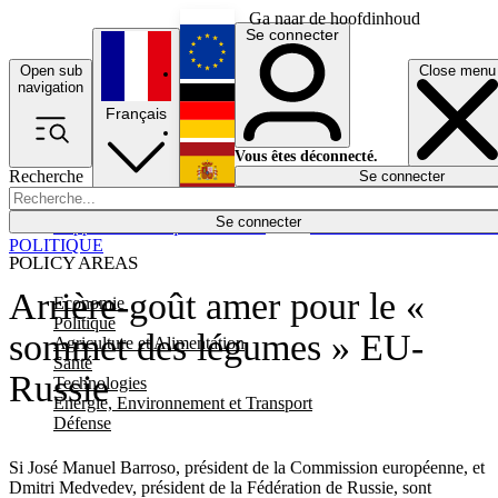
Ga naar de hoofdinhoud
Se connecter
Open sub
Close menu
English
navigation
Français
Deutsch
Vous êtes déconnecté.
Recherche
Se connecter
Español
Lumières éteintes
Se connecter
Rapporteur
Politique
Économie
Newsletters
Evénements
Em
POLITIQUE
POLICY AREAS
Arrière-goût amer pour le «
Economie
Politique
sommet des légumes » EU-
Agriculture et Alimentation
Santé
Russie
Technologies
Energie, Environnement et Transport
Défense
Si José Manuel Barroso, président de la Commission européenne, et
Dmitri Medvedev, président de la Fédération de Russie, sont