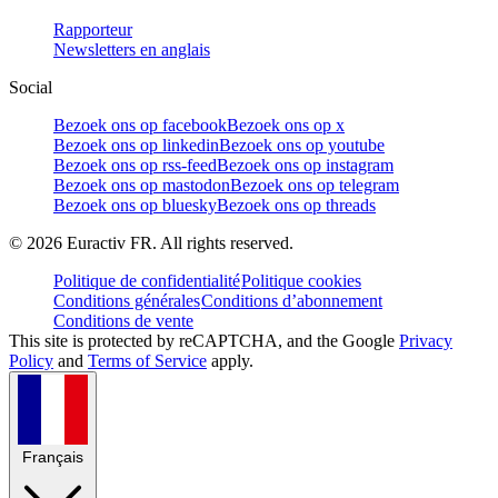
Rapporteur
Newsletters en anglais
Social
Bezoek ons op facebook
Bezoek ons op x
Bezoek ons op linkedin
Bezoek ons op youtube
Bezoek ons op rss-feed
Bezoek ons op instagram
Bezoek ons op mastodon
Bezoek ons op telegram
Bezoek ons op bluesky
Bezoek ons op threads
©
2026
Euractiv FR. All rights reserved.
Politique de confidentialité
Politique cookies
Conditions générales
Conditions d’abonnement
Conditions de vente
This site is protected by reCAPTCHA, and the Google
Privacy
Policy
and
Terms of Service
apply.
Français