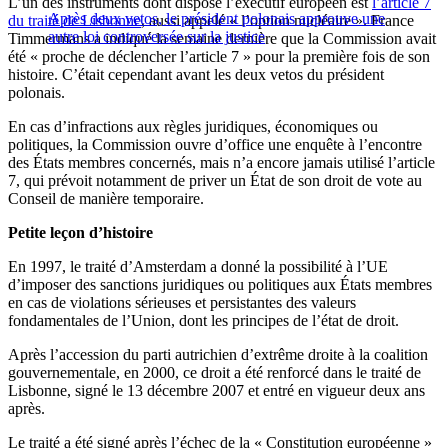
L’un des instruments dont dispose l’exécutif européen est
l’article 7
Après deux vetos, le président polonais approuve une
du traité de Lisbonne
, aussi appelé « l’option nucléaire ». France
autre loi controversée sur la justice
Timmermans a indiqué la semaine dernière que la Commission avait
été « proche de déclencher l’article 7 » pour la première fois de son
histoire. C’était cependant avant les deux vetos du président
polonais.
En cas d’infractions aux règles juridiques, économiques ou
politiques, la Commission ouvre d’office une enquête à l’encontre
des États membres concernés, mais n’a encore jamais utilisé l’article
7, qui prévoit notamment de priver un État de son droit de vote au
Conseil de manière temporaire.
Petite leçon d’histoire
En 1997, le traité d’Amsterdam a donné la possibilité à l’UE
d’imposer des sanctions juridiques ou politiques aux États membres
en cas de violations sérieuses et persistantes des valeurs
fondamentales de l’Union, dont les principes de l’état de droit.
Après l’accession du parti autrichien d’extrême droite à la coalition
gouvernementale, en 2000, ce droit a été renforcé dans le traité de
Lisbonne, signé le 13 décembre 2007 et entré en vigueur deux ans
après.
Le traité a été signé après l’échec de la « Constitution européenne »