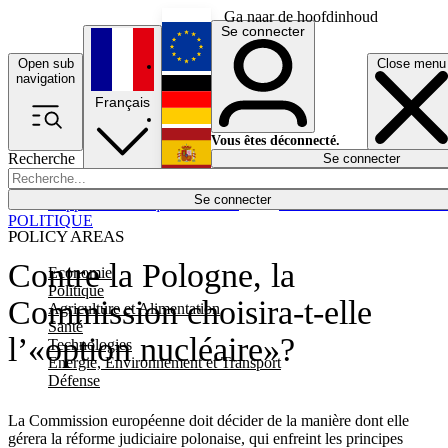
Ga naar de hoofdinhoud
Se connecter
Open sub
Close menu
English
navigation
Français
Deutsch
Vous êtes déconnecté.
Recherche
Se connecter
Español
Lumières éteintes
Se connecter
Rapporteur
Politique
Économie
Newsletters
Evénements
Em
POLITIQUE
POLICY AREAS
Contre la Pologne, la
Economie
Politique
Commission choisira-t-elle
Agriculture et Alimentation
Santé
l’«option nucléaire»?
Technologies
Energie, Environnement et Transport
Défense
La Commission européenne doit décider de la manière dont elle
gérera la réforme judiciaire polonaise, qui enfreint les principes