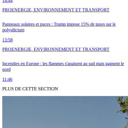
14:44
PRO
ENERGIE, ENVIRONNEMENT ET TRANSPORT
Panneaux solaires et puces : Trump impose 15% de taxes sur le
polysilicium
13:58
PRO
ENERGIE, ENVIRONNEMENT ET TRANSPORT
Incendies en Europe : les flammes s'apaisent au sud mais gagnent le
nord
11:46
PLUS DE CETTE SECTION