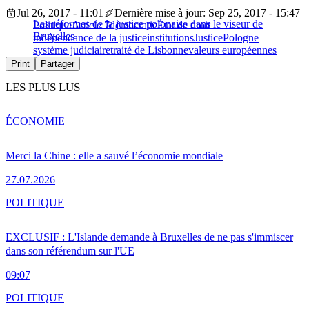
Jul 26, 2017 - 11:01
Dernière mise à jour: Sep 25, 2017 - 15:47
Les réformes de la justice polonaise dans le viseur de
Politique
Article 7
démocratie
État de droit
Bruxelles
indépendance de la justice
institutions
Justice
Pologne
système judiciaire
traité de Lisbonne
valeurs européennes
Print
Partager
LES PLUS LUS
ÉCONOMIE
Merci la Chine : elle a sauvé l’économie mondiale
27.07.2026
POLITIQUE
EXCLUSIF : L'Islande demande à Bruxelles de ne pas s'immiscer
dans son référendum sur l'UE
09:07
POLITIQUE