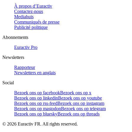
À propos d’Euractiv
Contactez-nous
Mediahuis
Communiqués de presse
Publicité politique
Abonnements
Euractiv Pro
Newsletters
Rapporteur
Newsletters en anglais
Social
Bezoek ons op facebook
Bezoek ons op x
Bezoek ons op linkedin
Bezoek ons op youtube
Bezoek ons op rss-feed
Bezoek ons op instagram
Bezoek ons op mastodon
Bezoek ons op telegram
Bezoek ons op bluesky
Bezoek ons op threads
©
2026
Euractiv FR. All rights reserved.