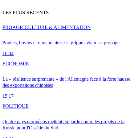
LES PLUS RÉCENTS
PRO
AGRICULTURE & ALIMENTATION
Poulets, bovins et ours polaires : la grippe aviaire se propage
16:04
ÉCONOMIE
La « résilience surprenante » de l'Allemagne face à la forte hausse
des exportations chinoises
15:17
POLITIQUE
Quatre pays européens mettent en garde contre les projets de la
Russie pour l'Ossétie du Sud