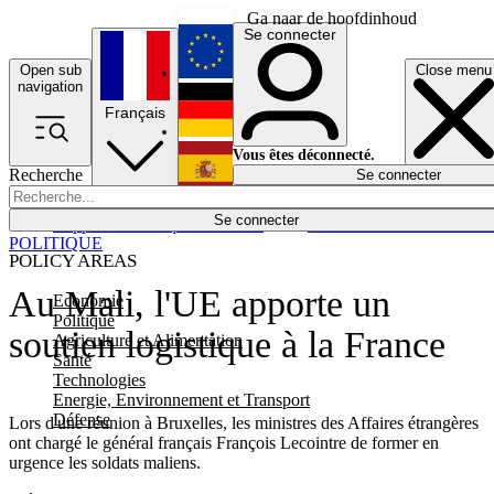
Ga naar de hoofdinhoud
Se connecter
Open sub
Close menu
English
navigation
Français
Deutsch
Vous êtes déconnecté.
Recherche
Se connecter
Español
Lumières éteintes
Se connecter
Rapporteur
Politique
Économie
Newsletters
Evénements
Em
POLITIQUE
POLICY AREAS
Au Mali, l'UE apporte un
Economie
Politique
soutien logistique à la France
Agriculture et Alimentation
Santé
Technologies
Energie, Environnement et Transport
Défense
Lors d'une réunion à Bruxelles, les ministres des Affaires étrangères
ont chargé le général français François Lecointre de former en
urgence les soldats maliens.