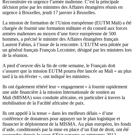
Reconstruire en urgence l’armée malienne. C’est la principale
décision prise par les ministres des Affaires étrangères réunis en
urgence à Bruxelles, jeudi 17 janvier à Bruxelles.
La mission de formation de l’Union européenne (EUTM Mali) a été
chargée de fournir une formation militaire et du conseil aux forces
armées maliennes au moyen d’une force européenne de 500
hommes, a précisé le ministre des Affaires étrangères français
Laurent Fabius, à l’issue de la rencontre. L’EUTM sera pilotée par
un général français François Lecointre, désigné par les ministres lors
de la réunion.
A pied d’oeuvre dès la fin de cette semaine, le Français doit
s’assurer que la mission EUTM pourra être lancée au Mali « au plus
tard à la mi-février », ont indiqué les ministres.
Ils ont également réitéré leur « engagement » à fournir rapidement
une aide financière à la mission Internationale de soutien au
Mali (MISMA) sous conduite africaine, en particulier à travers la
mobilisation de la Facilité africaine de paix.
Ils ont appelé à la tenue « dans les meilleurs délais » d’une
conférence de donateurs pour appuyer sur le plan logistique et
financier le déploiement de la MISMA. Au plan européen, les fonds
d’aide, conditionnés par la mise en place d’un Etat de droit, ont été
suspendus depuis le coup d’Etat survenu au printemps 2012.